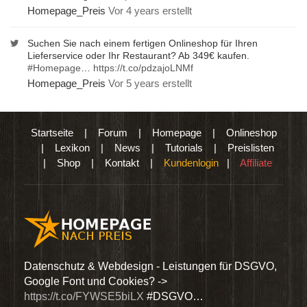
Homepage_Preis
Vor 4 years erstellt
Suchen Sie nach einem fertigen Onlineshop für Ihren
Lieferservice oder Ihr Restaurant? Ab 349€ kaufen.
#Homepage
…
https://t.co/pdzajoLNMf
Homepage_Preis
Vor 5 years erstellt
Startseite
|
Forum
|
Homepage
|
Onlineshop
|
Lexikon
|
News
|
Tutorials
|
Preislisten
|
Shop
|
Kontakt
|
Kundenlogin
|
Affiliate
den
Datenschutz & Webdesign - Leistungen für DSGVO,
Wir 
Google Font und Cookies? ->
Dien
https://t.co/FYWSE5biLX
#DSGVO…
@Hom