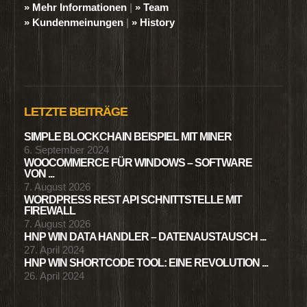
» Mehr Informationen
|
» Team
» Kundenmeinungen
|
» History
LETZTE BEITRÄGE
SIMPLE BLOCKCHAIN BEISPIEL MIT MINER
6. September 2024
WOOCOMMERCE FÜR WINDOWS – SOFTWARE
VON ...
7. August 2026
WORDPRESS REST API SCHNITTSTELLE MIT
FIREWALL
7. August 2026
HNP WIN DATA HANDLER – DATENAUSTAUSCH ...
27. April 2024
HNP WIN SHORTCODE TOOL: EINE REVOLUTION ...
26. April 2024