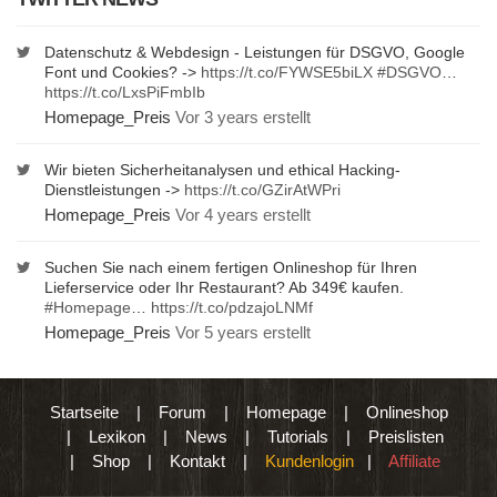
Datenschutz & Webdesign - Leistungen für DSGVO, Google
Font und Cookies? ->
https://t.co/FYWSE5biLX
#DSGVO
…
https://t.co/LxsPiFmbIb
Homepage_Preis
Vor 3 years erstellt
Wir bieten Sicherheitanalysen und ethical Hacking-
Dienstleistungen ->
https://t.co/GZirAtWPri
Homepage_Preis
Vor 4 years erstellt
Suchen Sie nach einem fertigen Onlineshop für Ihren
Lieferservice oder Ihr Restaurant? Ab 349€ kaufen.
#Homepage
…
https://t.co/pdzajoLNMf
Homepage_Preis
Vor 5 years erstellt
Startseite
|
Forum
|
Homepage
|
Onlineshop
|
Lexikon
|
News
|
Tutorials
|
Preislisten
|
Shop
|
Kontakt
|
Kundenlogin
|
Affiliate