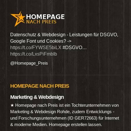
den
Datenschutz & Webdesign - Leistungen für DSGVO,
Wir 
Google Font und Cookies? ->
Dien
https://t.co/FYWSE5biLX
#DSGVO…
@Hom
https://t.co/LxsPiFmbIb
@Homepage_Preis
HOMEPAGE NACH PREIS
Marketing & Webdesign
★ Homepage nach Preis ist ein Tochterunternehmen von
Marketing & Webdesign Rohde, zudem Entwicklungs -
und Forschungsunternehmen (ID GER72663) für Internet
& moderne Medien. Homepage erstellen lassen.