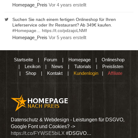
Homepage_Preis
Vor 4 years erstellt
Suchen Sie nach einem fertigen Onlineshop für Ihren
Lieferservice oder Ihr Restaurant? Ab 349€ kaufen.
#Homepage
…
https://t.co/pdzajoLNMf
Homepage_Preis
Vor 5 years erstellt
Startseite
|
Forum
|
Homepage
|
Onlineshop
|
Lexikon
|
News
|
Tutorials
|
Preislisten
|
Shop
|
Kontakt
|
Kundenlogin
|
Affiliate
den
Datenschutz & Webdesign - Leistungen für DSGVO,
Wir 
Google Font und Cookies? ->
Dien
https://t.co/FYWSE5biLX
#DSGVO…
@Hom