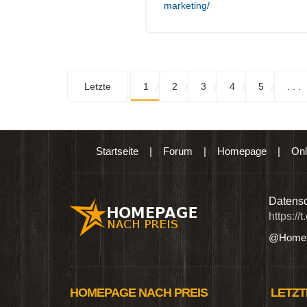
marketing/
Letzte
1
2
3
4
5
. . .
Startseite
|
Forum
|
Homepage
|
Onl
n digitalen Produkten wie Ebooks & DVDs.…
Datensc
https://
@Homep
HOMEPAGE NACH PREIS
LETZT