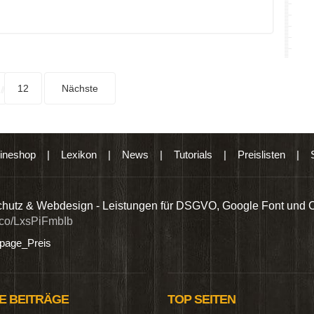
12
Nächste
ineshop
|
Lexikon
|
News
|
Tutorials
|
Preislisten
|
hutz & Webdesign - Leistungen für DSGVO, Google Font und 
t.co/LxsPiFmbIb
age_Preis
E BEITRÄGE
TOP SEITEN