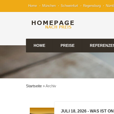
Home
München
Schweinfurt
Regensburg
Nürn
HOME
PREISE
REFERENZE
Startseite
»
Archiv
JULI 18, 2026
- WAS IST O