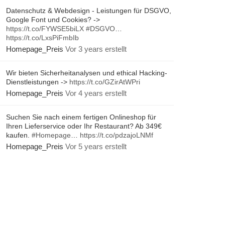
Datenschutz & Webdesign - Leistungen für DSGVO,
Google Font und Cookies? ->
https://t.co/FYWSE5biLX
#DSGVO
…
https://t.co/LxsPiFmbIb
Homepage_Preis
Vor 3 years erstellt
Wir bieten Sicherheitanalysen und ethical Hacking-
Dienstleistungen ->
https://t.co/GZirAtWPri
Homepage_Preis
Vor 4 years erstellt
Suchen Sie nach einem fertigen Onlineshop für
Ihren Lieferservice oder Ihr Restaurant? Ab 349€
kaufen.
#Homepage
…
https://t.co/pdzajoLNMf
Homepage_Preis
Vor 5 years erstellt