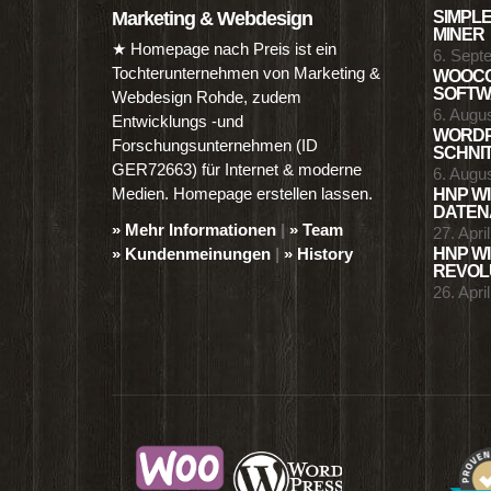
Marketing & Webdesign
SIMPLE
MINER
★ Homepage nach Preis ist ein
6. Sept
Tochterunternehmen von Marketing &
WOOCO
SOFTWA
Webdesign Rohde, zudem
6. Augu
Entwicklungs -und
WORDP
Forschungsunternehmen (ID
SCHNIT
GER72663) für Internet & moderne
6. Augu
Medien. Homepage erstellen lassen.
HNP WI
DATENA
» Mehr Informationen
|
» Team
27. Apri
» Kundenmeinungen
|
» History
HNP WI
REVOLU
26. Apri