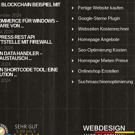
 BLOCKCHAIN BEISPIEL MIT
Fertige Website kaufen
ember 2024
Google-Sterne Plugin
MMERCE FÜR WINDOWS –
RE VON ...
Webseiten Kostenrechner
st 2026
RESS REST API
Homepage Angebote
TSTELLE MIT FIREWALL
st 2026
Seo-Optimierung Kosten
N DATA HANDLER –
USTAUSCH ...
Homepage Mieten Preise
l 2024
N SHORTCODE TOOL: EINE
Onlineshop Erstellen
TION ...
l 2024
Suchmaschinenoptimierung