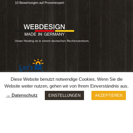
10
Bewertungen auf Provenexpert
Unser Hosting ist in einem deutschen Rechenzentrum.
Diese Website benutzt notwendige Cookies. Wenn Sie die
Diese Webseite nutzt eine sichere & verschlüsselte Übertragung.
Website weiter nutzen, gehen wir von Ihrem Einverständnis aus.
→ Datenschutz
EINSTELLUNGEN
AKZEPTIEREN
Automatische Übersetzung:
Die Webseite ist gerade offline.
EN
FR
DE
HU
PL
RO
RU
UK