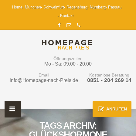
Home
München
Schweinfurt
Regensburg
Nürnberg
Passau
Kontakt
Öffnungszeiten
Mo - Sa: 09.00 - 20.00
Email
Kostenlose Beratung
0851 - 204 269 14
info@Homepage-nach-Preis.de
ANRUFEN
TAGS ARCHIV:
GLÜCKSHORMONE