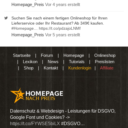
Homepage_Preis
Vor 4 years erstellt
Suchen Sie nach einem fertigen Onlineshop für Ihren
Lieferservice oder Ihr Restaurant? Ab 349€ kaufen.
#Homepage
…
https://t.co/pdzajoLNMf
Homepage_Preis
Vor 5 years erstellt
Startseite
|
Forum
|
Homepage
|
Onlineshop
|
Lexikon
|
News
|
Tutorials
|
Preislisten
|
Shop
|
Kontakt
|
Kundenlogin
|
Affiliate
den
Datenschutz & Webdesign - Leistungen für DSGVO,
Wir 
Google Font und Cookies? ->
Dien
https://t.co/FYWSE5biLX
#DSGVO…
@Hom