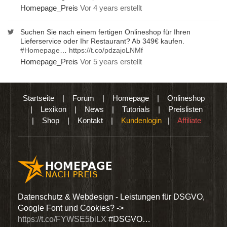
Homepage_Preis
Vor 4 years erstellt
Suchen Sie nach einem fertigen Onlineshop für Ihren
Lieferservice oder Ihr Restaurant? Ab 349€ kaufen.
#Homepage
…
https://t.co/pdzajoLNMf
Homepage_Preis
Vor 5 years erstellt
Startseite
|
Forum
|
Homepage
|
Onlineshop
|
Lexikon
|
News
|
Tutorials
|
Preislisten
|
Shop
|
Kontakt
|
Kundenlogin
|
Affiliate
den
Datenschutz & Webdesign - Leistungen für DSGVO,
Wir 
Google Font und Cookies? ->
Dien
https://t.co/FYWSE5biLX
#DSGVO…
@Hom