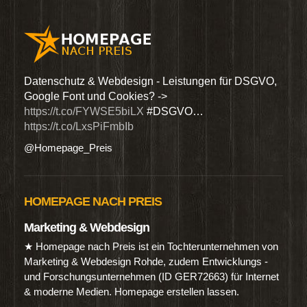
den
Datenschutz & Webdesign - Leistungen für DSGVO,
Wir 
Google Font und Cookies? ->
Dien
https://t.co/FYWSE5biLX
#DSGVO…
@Hom
https://t.co/LxsPiFmbIb
@Homepage_Preis
HOMEPAGE NACH PREIS
Marketing & Webdesign
★ Homepage nach Preis ist ein Tochterunternehmen von
Marketing & Webdesign Rohde, zudem Entwicklungs -
und Forschungsunternehmen (ID GER72663) für Internet
& moderne Medien. Homepage erstellen lassen.