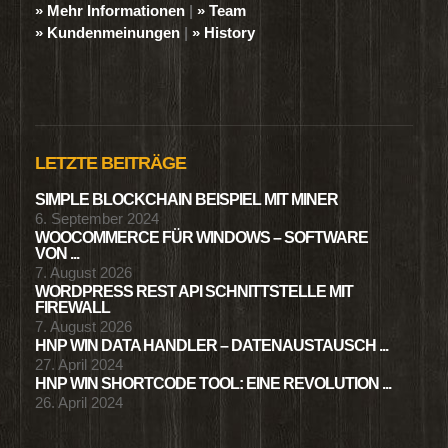
» Mehr Informationen
|
» Team
» Kundenmeinungen
|
» History
LETZTE BEITRÄGE
SIMPLE BLOCKCHAIN BEISPIEL MIT MINER
6. September 2024
WOOCOMMERCE FÜR WINDOWS – SOFTWARE
VON ...
7. August 2026
WORDPRESS REST API SCHNITTSTELLE MIT
FIREWALL
7. August 2026
HNP WIN DATA HANDLER – DATENAUSTAUSCH ...
27. April 2024
HNP WIN SHORTCODE TOOL: EINE REVOLUTION ...
26. April 2024