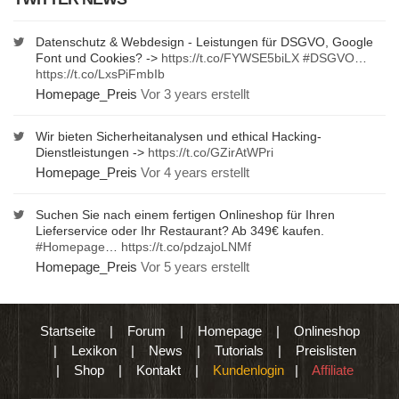
Datenschutz & Webdesign - Leistungen für DSGVO, Google
Font und Cookies? ->
https://t.co/FYWSE5biLX
#DSGVO
…
https://t.co/LxsPiFmbIb
Homepage_Preis
Vor 3 years erstellt
Wir bieten Sicherheitanalysen und ethical Hacking-
Dienstleistungen ->
https://t.co/GZirAtWPri
Homepage_Preis
Vor 4 years erstellt
Suchen Sie nach einem fertigen Onlineshop für Ihren
Lieferservice oder Ihr Restaurant? Ab 349€ kaufen.
#Homepage
…
https://t.co/pdzajoLNMf
Homepage_Preis
Vor 5 years erstellt
Startseite
|
Forum
|
Homepage
|
Onlineshop
|
Lexikon
|
News
|
Tutorials
|
Preislisten
|
Shop
|
Kontakt
|
Kundenlogin
|
Affiliate