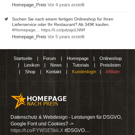
Homepage_Preis
Vor 4 years erstellt
Suchen Sie nach einem fertigen Onlineshop für Ihren
Lieferservice oder Ihr Restaurant? Ab 349€ kaufen.
#Homepage
…
https://t.co/pdzajoLNMf
Homepage_Preis
Vor 5 years erstellt
Startseite
|
Forum
|
Homepage
|
Onlineshop
|
Lexikon
|
News
|
Tutorials
|
Preislisten
|
Shop
|
Kontakt
|
Kundenlogin
|
Affiliate
den
Datenschutz & Webdesign - Leistungen für DSGVO,
Wir 
Google Font und Cookies? ->
Dien
https://t.co/FYWSE5biLX
#DSGVO…
@Hom