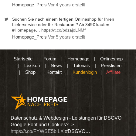
Homepage_Preis
Vor 4 years erstellt
Suchen Sie nach einem fertigen Onlineshop für Ihren
Lieferservice oder Ihr Restaurant? Ab 349€ kaufen.
#Homepage
…
https://t.co/pdzajoLNMf
Homepage_Preis
Vor 5 years erstellt
Startseite
|
Forum
|
Homepage
|
Onlineshop
|
Lexikon
|
News
|
Tutorials
|
Preislisten
|
Shop
|
Kontakt
|
Kundenlogin
|
Affiliate
den
Datenschutz & Webdesign - Leistungen für DSGVO,
Wir 
Google Font und Cookies? ->
Dien
https://t.co/FYWSE5biLX
#DSGVO…
@Hom