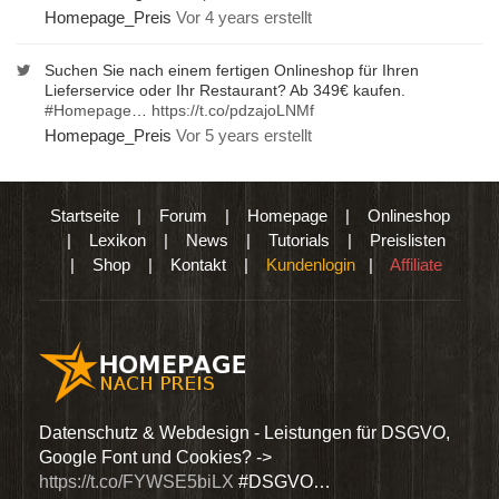
Homepage_Preis
Vor 4 years erstellt
Suchen Sie nach einem fertigen Onlineshop für Ihren
Lieferservice oder Ihr Restaurant? Ab 349€ kaufen.
#Homepage
…
https://t.co/pdzajoLNMf
Homepage_Preis
Vor 5 years erstellt
Startseite
|
Forum
|
Homepage
|
Onlineshop
|
Lexikon
|
News
|
Tutorials
|
Preislisten
|
Shop
|
Kontakt
|
Kundenlogin
|
Affiliate
den
Datenschutz & Webdesign - Leistungen für DSGVO,
Wir 
Google Font und Cookies? ->
Dien
https://t.co/FYWSE5biLX
#DSGVO…
@Hom