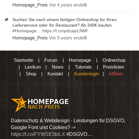
Homepage_Preis
Vor 4 years erstellt
Suchen Sie nach einem fertigen Onlineshop für Ihren
Lieferservice oder Ihr Restaurant? Ab 349€ kaufen.
#Homepage
…
https://t.co/pdzajoLNMf
Homepage_Preis
Vor 5 years erstellt
Startseite
|
Forum
|
Homepage
|
Onlineshop
|
Lexikon
|
News
|
Tutorials
|
Preislisten
|
Shop
|
Kontakt
|
Kundenlogin
|
Affiliate
den
Datenschutz & Webdesign - Leistungen für DSGVO,
Wir 
Google Font und Cookies? ->
Dien
https://t.co/FYWSE5biLX
#DSGVO…
@Hom