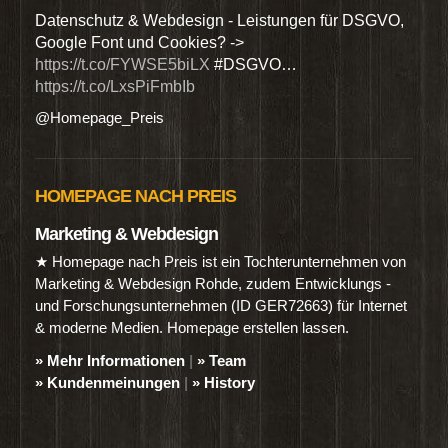
den
Datenschutz & Webdesign - Leistungen für DSGVO,
Wir 
Google Font und Cookies? ->
Dien
https://t.co/FYWSE5biLX
#DSGVO…
@Hom
https://t.co/LxsPiFmbIb
@Homepage_Preis
HOMEPAGE NACH PREIS
Marketing & Webdesign
★ Homepage nach Preis ist ein Tochterunternehmen von
Marketing & Webdesign Rohde, zudem Entwicklungs -
und Forschungsunternehmen (ID GER72663) für Internet
& moderne Medien. Homepage erstellen lassen.
» Mehr Informationen
|
» Team
» Kundenmeinungen
|
» History