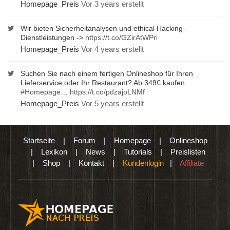
Homepage_Preis
Vor 3 years erstellt
Wir bieten Sicherheitanalysen und ethical Hacking-
Dienstleistungen ->
https://t.co/GZirAtWPri
Homepage_Preis
Vor 4 years erstellt
Suchen Sie nach einem fertigen Onlineshop für Ihren
Lieferservice oder Ihr Restaurant? Ab 349€ kaufen.
#Homepage
…
https://t.co/pdzajoLNMf
Homepage_Preis
Vor 5 years erstellt
Startseite
|
Forum
|
Homepage
|
Onlineshop
|
Lexikon
|
News
|
Tutorials
|
Preislisten
|
Shop
|
Kontakt
|
Kundenlogin
|
Affiliate