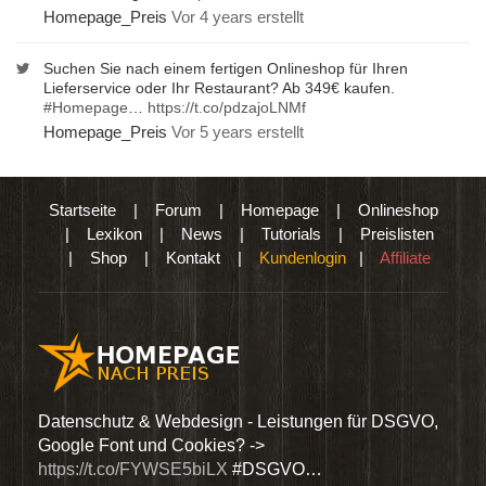
Homepage_Preis
Vor 4 years erstellt
Suchen Sie nach einem fertigen Onlineshop für Ihren
Lieferservice oder Ihr Restaurant? Ab 349€ kaufen.
#Homepage
…
https://t.co/pdzajoLNMf
Homepage_Preis
Vor 5 years erstellt
Startseite
|
Forum
|
Homepage
|
Onlineshop
|
Lexikon
|
News
|
Tutorials
|
Preislisten
|
Shop
|
Kontakt
|
Kundenlogin
|
Affiliate
den
Datenschutz & Webdesign - Leistungen für DSGVO,
Wir 
Google Font und Cookies? ->
Dien
https://t.co/FYWSE5biLX
#DSGVO…
@Hom