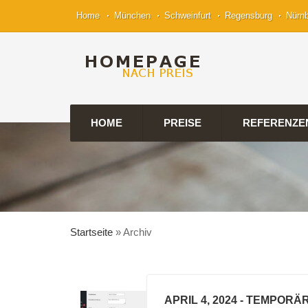
Home
München
Schweinfurt
Regensburg
Nürn
HOME
PREISE
REFERENZE
Startseite
»
Archiv
APRIL 4, 2024
- TEMPORÄ