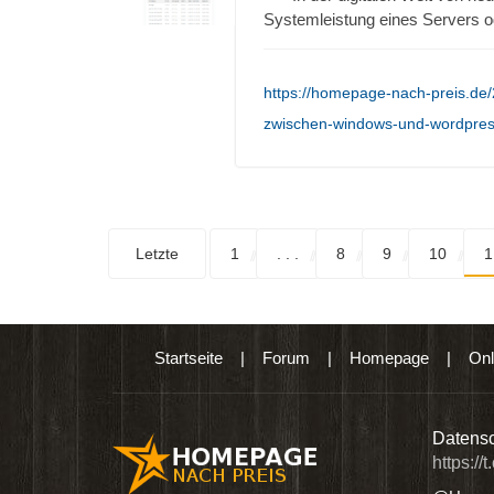
Systemleistung eines Servers 
https://homepage-nach-preis.de/
zwischen-windows-und-wordpres
Letzte
1
. . .
8
9
10
1
Startseite
|
Forum
|
Homepage
|
Onl
n digitalen Produkten wie Ebooks & DVDs.…
Datensc
https://