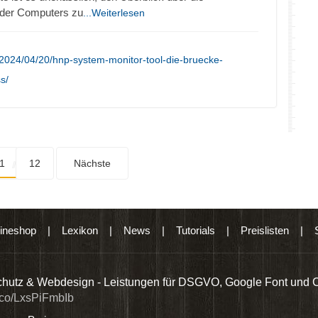
oder Computers zu
...Weiterlesen
2024/04/20/hnp-system-monitor-tool-die-bruecke-
s/
1
12
Nächste
ineshop
|
Lexikon
|
News
|
Tutorials
|
Preislisten
|
hutz & Webdesign - Leistungen für DSGVO, Google Font und 
t.co/LxsPiFmbIb