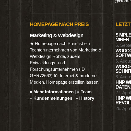
@Homep
HOMEPAGE NACH PREIS
LETZT
Marketing & Webdesign
SIMPLE
MINER
★ Homepage nach Preis ist ein
6. Sept
Tochterunternehmen von Marketing &
WOOCO
SOFTWA
Webdesign Rohde, zudem
6. Augu
Entwicklungs -und
WORDP
Forschungsunternehmen (ID
SCHNIT
GER72663) für Internet & moderne
6. Augu
Medien. Homepage erstellen lassen.
HNP WI
DATENA
» Mehr Informationen
|
» Team
27. Apri
» Kundenmeinungen
|
» History
HNP WI
REVOLU
26. Apri