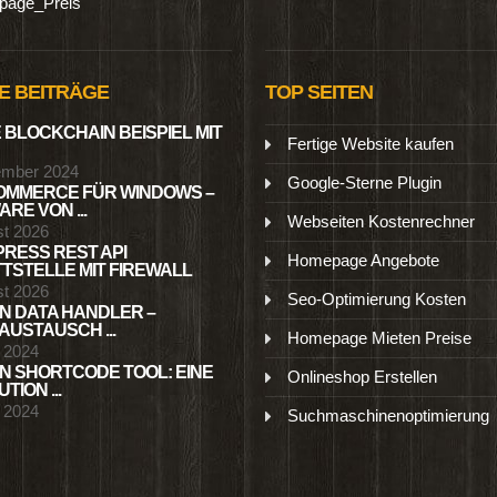
age_Preis
E BEITRÄGE
TOP SEITEN
 BLOCKCHAIN BEISPIEL MIT
Fertige Website kaufen
ember 2024
Google-Sterne Plugin
MMERCE FÜR WINDOWS –
RE VON ...
Webseiten Kostenrechner
st 2026
RESS REST API
Homepage Angebote
TSTELLE MIT FIREWALL
st 2026
Seo-Optimierung Kosten
N DATA HANDLER –
USTAUSCH ...
Homepage Mieten Preise
l 2024
N SHORTCODE TOOL: EINE
Onlineshop Erstellen
TION ...
l 2024
Suchmaschinenoptimierung