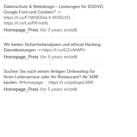
Datenschutz & Webdesign - Leistungen für DSGVO,
Google Font und Cookies? ->
https://t.co/FYWSE5biLX
#DSGVO
…
https://t.co/LxsPiFmbIb
Homepage_Preis
Vor 3 years erstellt
Wir bieten Sicherheitanalysen und ethical Hacking-
Dienstleistungen ->
https://t.co/GZirAtWPri
Homepage_Preis
Vor 4 years erstellt
Suchen Sie nach einem fertigen Onlineshop für
Ihren Lieferservice oder Ihr Restaurant? Ab 349€
kaufen.
#Homepage
…
https://t.co/pdzajoLNMf
Homepage_Preis
Vor 5 years erstellt