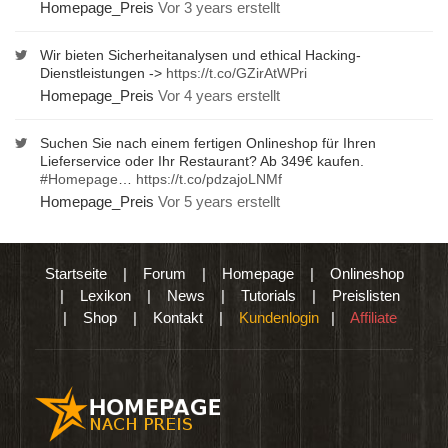
Homepage_Preis
Vor 3 years erstellt
Wir bieten Sicherheitanalysen und ethical Hacking-
Dienstleistungen ->
https://t.co/GZirAtWPri
Homepage_Preis
Vor 4 years erstellt
Suchen Sie nach einem fertigen Onlineshop für Ihren
Lieferservice oder Ihr Restaurant? Ab 349€ kaufen.
#Homepage
…
https://t.co/pdzajoLNMf
Homepage_Preis
Vor 5 years erstellt
Startseite
|
Forum
|
Homepage
|
Onlineshop
|
Lexikon
|
News
|
Tutorials
|
Preislisten
|
Shop
|
Kontakt
|
Kundenlogin
|
Affiliate