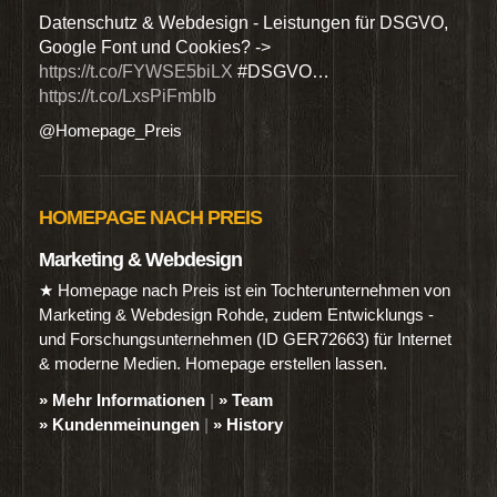
den
Datenschutz & Webdesign - Leistungen für DSGVO,
Wir 
Google Font und Cookies? ->
Dien
https://t.co/FYWSE5biLX
#DSGVO…
@Hom
https://t.co/LxsPiFmbIb
@Homepage_Preis
HOMEPAGE NACH PREIS
Marketing & Webdesign
★ Homepage nach Preis ist ein Tochterunternehmen von
Marketing & Webdesign Rohde, zudem Entwicklungs -
und Forschungsunternehmen (ID GER72663) für Internet
& moderne Medien. Homepage erstellen lassen.
» Mehr Informationen
|
» Team
» Kundenmeinungen
|
» History