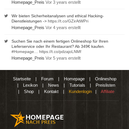
Homepage_Preis
Vor 3 years erstellt
Wir bieten Sicherheitanalysen und ethical Hacking-
Dienstleistungen ->
https://t.co/GZirAtWPri
Homepage_Preis
Vor 4 years erstellt
Suchen Sie nach einem fertigen Onlineshop für Ihren
Lieferservice oder Ihr Restaurant? Ab 349€ kaufen.
#Homepage
…
https://t.co/pdzajoLNMf
Homepage_Preis
Vor 5 years erstellt
Startseite
|
Forum
|
Homepage
|
Onlineshop
|
Lexikon
|
News
|
Tutorials
|
Preislisten
|
Shop
|
Kontakt
|
Kundenlogin
|
Affiliate