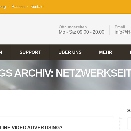
berg
Passau
Kontakt
Öffnungszeiten
Email
Mo - Sa: 09.00 - 20.00
info@H
N
SUPPORT
ÜBER UNS
MEHR
GS ARCHIV: NETZWERKSEI
S
NLINE VIDEO ADVERTISING?