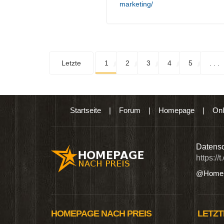
marketing/
Letzte
1
2
3
4
5
. . .
Startseite
|
Forum
|
Homepage
|
Onl
n digitalen Produkten wie Ebooks & DVDs.…
Datensc
https://
@Homep
HOMEPAGE NACH PREIS
LETZT