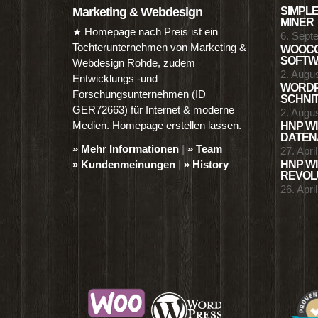
Marketing & Webdesign
SIMPLE
MINER
★ Homepage nach Preis ist ein
6. Sept
Tochterunternehmen von Marketing &
WOOCO
SOFTWA
Webdesign Rohde, zudem
2. Augu
Entwicklungs -und
WORDP
Forschungsunternehmen (ID
SCHNIT
GER72663) für Internet & moderne
2. Augu
Medien. Homepage erstellen lassen.
HNP WI
DATENA
» Mehr Informationen
|
» Team
27. Apri
» Kundenmeinungen
|
» History
HNP WI
REVOLU
26. Apri