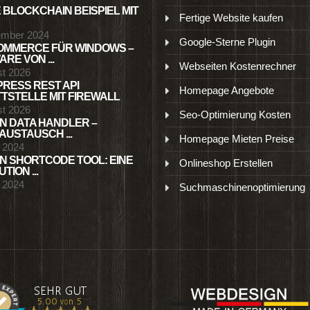
 BLOCKCHAIN BEISPIEL MIT
Fertige Website kaufen
ember 2024
Google-Sterne Plugin
MMERCE FÜR WINDOWS –
RE VON ...
Webseiten Kostenrechner
st 2026
RESS REST API
Homepage Angebote
TSTELLE MIT FIREWALL
st 2026
Seo-Optimierung Kosten
N DATA HANDLER –
USTAUSCH ...
Homepage Mieten Preise
l 2024
N SHORTCODE TOOL: EINE
Onlineshop Erstellen
TION ...
l 2024
Suchmaschinenoptimierung