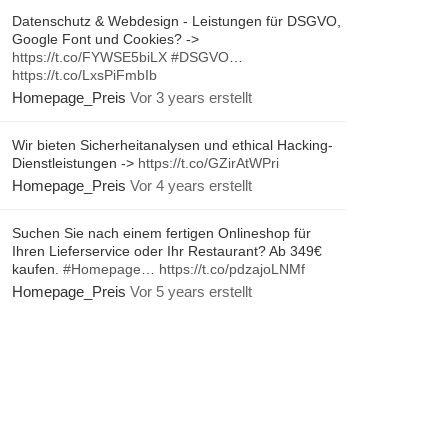
Datenschutz & Webdesign - Leistungen für DSGVO,
Google Font und Cookies? ->
https://t.co/FYWSE5biLX
#DSGVO
…
https://t.co/LxsPiFmbIb
Homepage_Preis
Vor 3 years erstellt
Wir bieten Sicherheitanalysen und ethical Hacking-
Dienstleistungen ->
https://t.co/GZirAtWPri
Homepage_Preis
Vor 4 years erstellt
Suchen Sie nach einem fertigen Onlineshop für
Ihren Lieferservice oder Ihr Restaurant? Ab 349€
kaufen.
#Homepage
…
https://t.co/pdzajoLNMf
Homepage_Preis
Vor 5 years erstellt