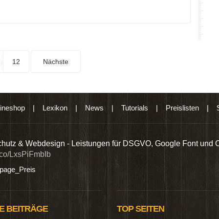
12
Nächste
ineshop
|
Lexikon
|
News
|
Tutorials
|
Preislisten
|
hutz & Webdesign - Leistungen für DSGVO, Google Font und 
t.co/LxsPiFmbIb
age_Preis
E BEITRÄGE
TOP SEITEN