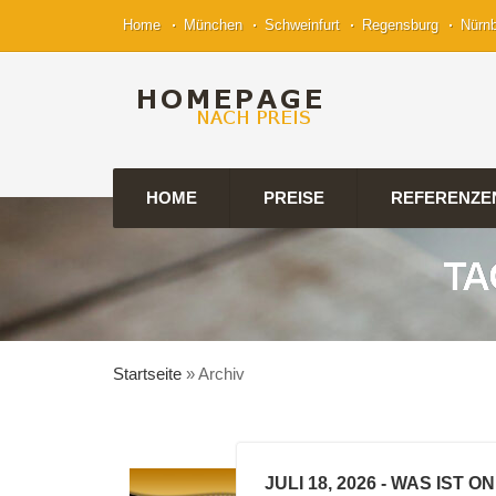
Home
München
Schweinfurt
Regensburg
Nürn
HOME
PREISE
REFERENZE
TA
Startseite
»
Archiv
JULI 18, 2026
- WAS IST O