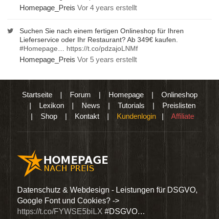
Homepage_Preis
Vor 4 years erstellt
Suchen Sie nach einem fertigen Onlineshop für Ihren
Lieferservice oder Ihr Restaurant? Ab 349€ kaufen.
#Homepage
…
https://t.co/pdzajoLNMf
Homepage_Preis
Vor 5 years erstellt
Startseite
|
Forum
|
Homepage
|
Onlineshop
|
Lexikon
|
News
|
Tutorials
|
Preislisten
|
Shop
|
Kontakt
|
Kundenlogin
|
Affiliate
den
Datenschutz & Webdesign - Leistungen für DSGVO,
Wir 
Google Font und Cookies? ->
Dien
https://t.co/FYWSE5biLX
#DSGVO…
@Hom