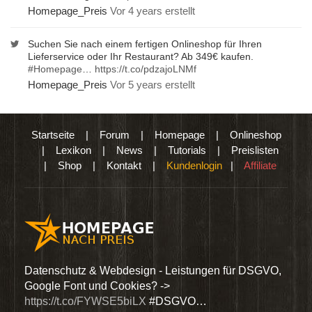
Homepage_Preis
Vor 4 years erstellt
Suchen Sie nach einem fertigen Onlineshop für Ihren
Lieferservice oder Ihr Restaurant? Ab 349€ kaufen.
#Homepage
…
https://t.co/pdzajoLNMf
Homepage_Preis
Vor 5 years erstellt
Startseite
|
Forum
|
Homepage
|
Onlineshop
|
Lexikon
|
News
|
Tutorials
|
Preislisten
|
Shop
|
Kontakt
|
Kundenlogin
|
Affiliate
den
Datenschutz & Webdesign - Leistungen für DSGVO,
Wir 
Google Font und Cookies? ->
Dien
https://t.co/FYWSE5biLX
#DSGVO…
@Hom