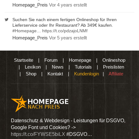
Homepage_Preis
Vor 4 years erstellt
Suchen Sie nach einem fertigen Onlineshop für Ihren
Lieferservice oder Ihr Restaurant? Ab 349€ kaufen.
#Homepage
…
https://t.co/pdzajoLNMf
Homepage_Preis
Vor 5 years erstellt
Startseite
|
Forum
|
Homepage
|
Onlineshop
|
Lexikon
|
News
|
Tutorials
|
Preislisten
|
Shop
|
Kontakt
|
Kundenlogin
|
Affiliate
den
Datenschutz & Webdesign - Leistungen für DSGVO,
Wir 
Google Font und Cookies? ->
Dien
https://t.co/FYWSE5biLX
#DSGVO…
@Hom