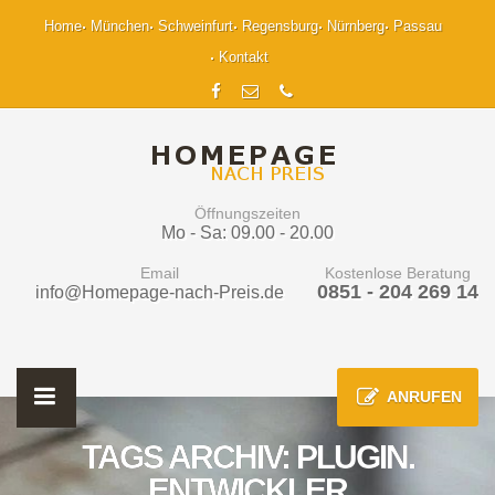
Home
München
Schweinfurt
Regensburg
Nürnberg
Passau
Kontakt
Öffnungszeiten
Mo - Sa: 09.00 - 20.00
Email
Kostenlose Beratung
0851 - 204 269 14
info@Homepage-nach-Preis.de
ANRUFEN
TAGS ARCHIV: PLUGIN.
ENTWICKLER