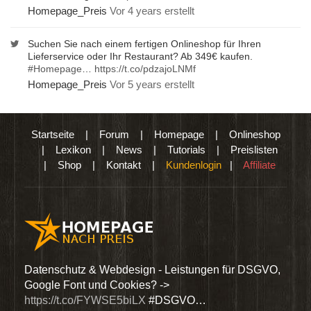
Homepage_Preis
Vor 4 years erstellt
Suchen Sie nach einem fertigen Onlineshop für Ihren
Lieferservice oder Ihr Restaurant? Ab 349€ kaufen.
#Homepage
…
https://t.co/pdzajoLNMf
Homepage_Preis
Vor 5 years erstellt
Startseite
|
Forum
|
Homepage
|
Onlineshop
|
Lexikon
|
News
|
Tutorials
|
Preislisten
|
Shop
|
Kontakt
|
Kundenlogin
|
Affiliate
den
Datenschutz & Webdesign - Leistungen für DSGVO,
Wir 
Google Font und Cookies? ->
Dien
https://t.co/FYWSE5biLX
#DSGVO…
@Hom