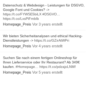
Datenschutz & Webdesign - Leistungen für DSGVO,
Google Font und Cookies? ->
https://t.co/FYWSE5biLX
#DSGVO
…
https://t.co/LxsPiFmbIb
Homepage_Preis
Vor 3 years erstellt
Wir bieten Sicherheitanalysen und ethical Hacking-
Dienstleistungen ->
https://t.co/GZirAtWPri
Homepage_Preis
Vor 4 years erstellt
Suchen Sie nach einem fertigen Onlineshop für
Ihren Lieferservice oder Ihr Restaurant? Ab 349€
kaufen.
#Homepage
…
https://t.co/pdzajoLNMf
Homepage_Preis
Vor 5 years erstellt