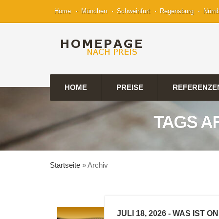
Home
München
Schweinfurt
Regensburg
Nürn
HOME
PREISE
REFERENZE
TAGS A
Startseite
»
Archiv
JULI 18, 2026
- WAS IST O