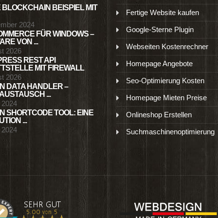
 BLOCKCHAIN BEISPIEL MIT
Fertige Website kaufen
ember 2024
Google-Sterne Plugin
MMERCE FÜR WINDOWS –
RE VON ...
Webseiten Kostenrechner
st 2026
RESS REST API
Homepage Angebote
TSTELLE MIT FIREWALL
st 2026
Seo-Optimierung Kosten
N DATA HANDLER –
USTAUSCH ...
Homepage Mieten Preise
l 2024
N SHORTCODE TOOL: EINE
Onlineshop Erstellen
TION ...
l 2024
Suchmaschinenoptimierung