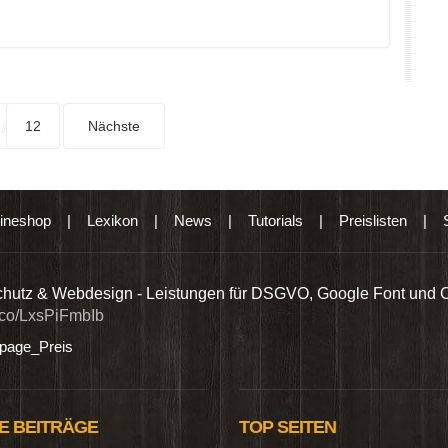
12
Nächste
ineshop
|
Lexikon
|
News
|
Tutorials
|
Preislisten
|
hutz & Webdesign - Leistungen für DSGVO, Google Font und 
t.co/LxsPiFmbIb
age_Preis
E BEITRÄGE
TOP SEITEN