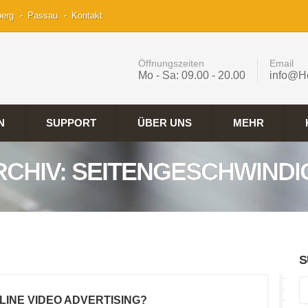
berg
Passau
Kontakt
Öffnungszeiten
Email
Mo - Sa: 09.00 - 20.00
info@H
N
SUPPORT
ÜBER UNS
MEHR
RCHIV: SEITENGESCHWINDI
S
NLINE VIDEO ADVERTISING?