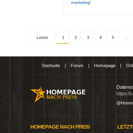
marketing/
Letzte
1
2
3
4
5
. . .
Startseite
|
Forum
|
Homepage
|
Onl
n digitalen Produkten wie Ebooks & DVDs.…
Datensc
https://
@Homep
HOMEPAGE NACH PREIS
LETZT