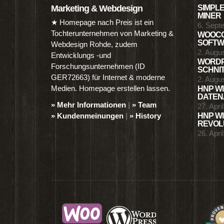
Marketing & Webdesign
SIMPLE
MINER
★ Homepage nach Preis ist ein
6. Sept
Tochterunternehmen von Marketing &
WOOCO
SOFTWA
Webdesign Rohde, zudem
2. Augu
Entwicklungs -und
WORDP
Forschungsunternehmen (ID
SCHNIT
GER72663) für Internet & moderne
2. Augu
Medien. Homepage erstellen lassen.
HNP WI
DATENA
» Mehr Informationen
|
» Team
27. Apri
» Kundenmeinungen
|
» History
HNP WI
REVOLU
26. Apri