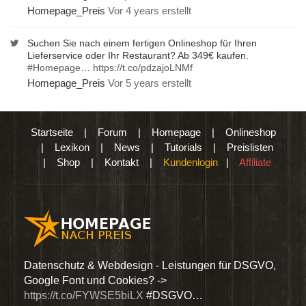
Homepage_Preis
Vor 4 years erstellt
Suchen Sie nach einem fertigen Onlineshop für Ihren
Lieferservice oder Ihr Restaurant? Ab 349€ kaufen.
#Homepage
…
https://t.co/pdzajoLNMf
Homepage_Preis
Vor 5 years erstellt
Startseite
|
Forum
|
Homepage
|
Onlineshop
|
Lexikon
|
News
|
Tutorials
|
Preislisten
|
Shop
|
Kontakt
|
Kundenlogin
|
Affiliate
den
Datenschutz & Webdesign - Leistungen für DSGVO,
Wir 
Google Font und Cookies? ->
Dien
https://t.co/FYWSE5biLX
#DSGVO…
@Hom