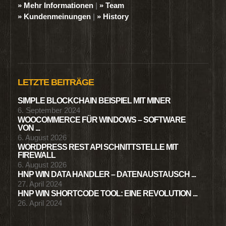
» Mehr Informationen
|
» Team
» Kundenmeinungen
|
» History
LETZTE BEITRÄGE
SIMPLE BLOCKCHAIN BEISPIEL MIT MINER
6. September 2024
WOOCOMMERCE FÜR WINDOWS – SOFTWARE
VON ...
6. August 2026
WORDPRESS REST API SCHNITTSTELLE MIT
FIREWALL
6. August 2026
HNP WIN DATA HANDLER – DATENAUSTAUSCH ...
27. April 2024
HNP WIN SHORTCODE TOOL: EINE REVOLUTION ...
26. April 2024