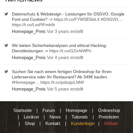
Datenschutz & Webdesign - Leistungen für DSGVO, Google
Font und Cookies? ->
https://t.co/FYWSE5biLX
#DSGVO
…
https://t.co/LxsPiFmbIb
Homepage_Preis
Vor 3 years erstellt
Wir bieten Sicherheitanalysen und ethical Hacking-
Dienstleistungen ->
https://t.co/GZirAtWPri
Homepage_Preis
Vor 4 years erstellt
Suchen Sie nach einem fertigen Onlineshop für Ihren
Lieferservice oder Ihr Restaurant? Ab 349€ kaufen.
#Homepage
…
https://t.co/pdzajoLNMf
Homepage_Preis
Vor 5 years erstellt
Startseite
|
Forum
|
Homepage
|
Onlineshop
|
Lexikon
|
News
|
Tutorials
|
Preislisten
|
Shop
|
Kontakt
|
Kundenlogin
|
Affiliate