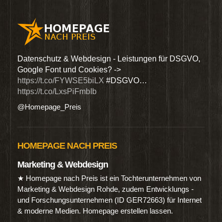
den
Datenschutz & Webdesign - Leistungen für DSGVO,
Wir 
Google Font und Cookies? ->
Dien
https://t.co/FYWSE5biLX
#DSGVO…
@Hom
https://t.co/LxsPiFmbIb
@Homepage_Preis
HOMEPAGE NACH PREIS
Marketing & Webdesign
★ Homepage nach Preis ist ein Tochterunternehmen von
Marketing & Webdesign Rohde, zudem Entwicklungs -
und Forschungsunternehmen (ID GER72663) für Internet
& moderne Medien. Homepage erstellen lassen.