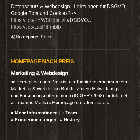
den
Datenschutz & Webdesign - Leistungen für DSGVO,
Wir 
Google Font und Cookies? ->
Dien
https://t.co/FYWSE5biLX
#DSGVO…
@Hom
https://t.co/LxsPiFmbIb
@Homepage_Preis
HOMEPAGE NACH PREIS
Marketing & Webdesign
★ Homepage nach Preis ist ein Tochterunternehmen von
Marketing & Webdesign Rohde, zudem Entwicklungs -
und Forschungsunternehmen (ID GER72663) für Internet
& moderne Medien. Homepage erstellen lassen.
» Mehr Informationen
|
» Team
» Kundenmeinungen
|
» History