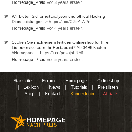
Homepage_Preis
Vor 3 years erstellt
Wir bieten Sicherheitanalysen und ethical Hacking-
Dienstleistungen ->
https://t.co/GZirAtWPri
Homepage_Preis
Vor 4 years erstellt
Suchen Sie nach einem fertigen Onlineshop für Ihren
Lieferservice oder Ihr Restaurant? Ab 349€ kaufen.
#Homepage
…
https://t.co/pdzajoLNMf
Homepage_Preis
Vor 5 years erstellt
Startseite
|
Forum
|
Homepage
|
Onlineshop
|
Lexikon
|
News
|
Tutorials
|
Preislisten
|
Shop
|
Kontakt
|
Kundenlogin
|
Affiliate