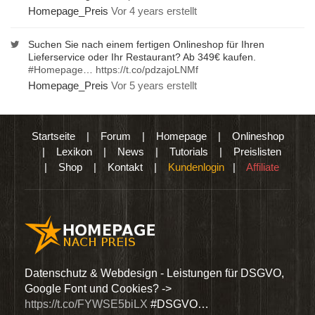
Homepage_Preis
Vor 4 years erstellt
Suchen Sie nach einem fertigen Onlineshop für Ihren
Lieferservice oder Ihr Restaurant? Ab 349€ kaufen.
#Homepage
…
https://t.co/pdzajoLNMf
Homepage_Preis
Vor 5 years erstellt
Startseite
|
Forum
|
Homepage
|
Onlineshop
|
Lexikon
|
News
|
Tutorials
|
Preislisten
|
Shop
|
Kontakt
|
Kundenlogin
|
Affiliate
den
Datenschutz & Webdesign - Leistungen für DSGVO,
Wir 
Google Font und Cookies? ->
Dien
https://t.co/FYWSE5biLX
#DSGVO…
@Hom