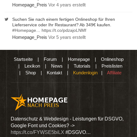
Homepage_Preis
Vor 4 years erstellt
Suchen Sie nach einem fertigen Onlineshop für Ihren
Lieferservice oder Ihr Restaurant? Ab 349€ kaufen.
#Homepage
…
https://t.co/pdzajoLNMf
Homepage_Preis
Vor 5 years erstellt
Startseite
|
Forum
|
Homepage
|
Onlineshop
|
Lexikon
|
News
|
Tutorials
|
Preislisten
|
Shop
|
Kontakt
|
Kundenlogin
|
Affiliate
den
Datenschutz & Webdesign - Leistungen für DSGVO,
Wir 
Google Font und Cookies? ->
Dien
https://t.co/FYWSE5biLX
#DSGVO…
@Hom