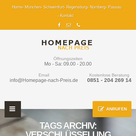
Home
München
Schweinfurt
Regensburg
Nürnberg
Passau
Kontakt
Öffnungszeiten
Mo - Sa: 09.00 - 20.00
Email
Kostenlose Beratung
0851 - 204 269 14
info@Homepage-nach-Preis.de
ANRUFEN
TAGS ARCHIV:
VERSCHLÜSSELUNG