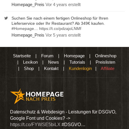
Homepage_Preis
Vor 4 years erstellt
Suchen Sie nach einem fertigen Onlineshop für Ihren
Lieferservice oder Ihr Restaurant? Ab 349€ kaufen.
#Homepage
…
https://t.co/pdzajoLNMf
Homepage_Preis
Vor 5 years erstellt
Startseite
|
Forum
|
Homepage
|
Onlineshop
|
Lexikon
|
News
|
Tutorials
|
Preislisten
|
Shop
|
Kontakt
|
Kundenlogin
|
Affiliate
den
Datenschutz & Webdesign - Leistungen für DSGVO,
Wir 
Google Font und Cookies? ->
Dien
https://t.co/FYWSE5biLX
#DSGVO…
@Hom