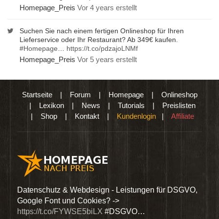
Homepage_Preis
Vor 4 years erstellt
Suchen Sie nach einem fertigen Onlineshop für Ihren
Lieferservice oder Ihr Restaurant? Ab 349€ kaufen.
#Homepage
…
https://t.co/pdzajoLNMf
Homepage_Preis
Vor 5 years erstellt
Startseite
|
Forum
|
Homepage
|
Onlineshop
|
Lexikon
|
News
|
Tutorials
|
Preislisten
|
Shop
|
Kontakt
|
Kundenlogin
|
Affiliate
den
Datenschutz & Webdesign - Leistungen für DSGVO,
Wir 
Google Font und Cookies? ->
Dien
https://t.co/FYWSE5biLX
#DSGVO…
@Hom