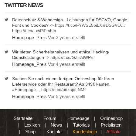
TWITTER NEWS
Datenschutz & Webdesign - Leistungen für DSGVO, Google
Font und Cookies? ->
https://t.co/FYWSE5biLX
#DSGVO
…
https://t.co/LxsPiFmbIb
Homepage_Preis
Vor 3 years erstellt
Wir bieten Sicherheitanalysen und ethical Hacking-
Dienstleistungen ->
https://t.co/GZirAtWPri
Homepage_Preis
Vor 4 years erstellt
Suchen Sie nach einem fertigen Onlineshop für Ihren
Lieferservice oder Ihr Restaurant? Ab 349€ kaufen.
#Homepage
…
https://t.co/pdzajoLNMf
Homepage_Preis
Vor 5 years erstellt
Startseite
|
Forum
|
Homepage
|
Onlineshop
|
Lexikon
|
News
|
Tutorials
|
Preislisten
|
Shop
|
Kontakt
|
Kundenlogin
|
Affiliate