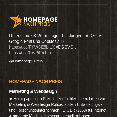
den
Datenschutz & Webdesign - Leistungen für DSGVO,
Wir 
Google Font und Cookies? ->
Dien
https://t.co/FYWSE5biLX
#DSGVO…
@Hom
https://t.co/LxsPiFmbIb
@Homepage_Preis
HOMEPAGE NACH PREIS
Marketing & Webdesign
★ Homepage nach Preis ist ein Tochterunternehmen von
Marketing & Webdesign Rohde, zudem Entwicklungs -
und Forschungsunternehmen (ID GER72663) für Internet
& moderne Medien. Homepage erstellen lassen.