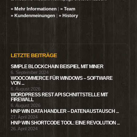
» Mehr Informationen
|
» Team
» Kundenmeinungen
|
» History
LETZTE BEITRÄGE
SIMPLE BLOCKCHAIN BEISPIEL MIT MINER
6. September 2024
WOOCOMMERCE FÜR WINDOWS – SOFTWARE
VON ...
6. August 2026
WORDPRESS REST API SCHNITTSTELLE MIT
FIREWALL
6. August 2026
HNP WIN DATA HANDLER – DATENAUSTAUSCH ...
27. April 2024
HNP WIN SHORTCODE TOOL: EINE REVOLUTION ...
26. April 2024