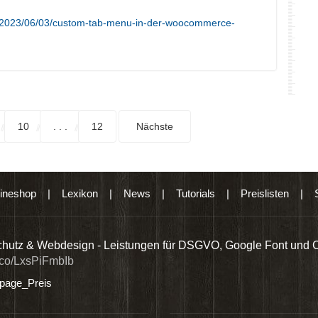
e/2023/06/03/custom-tab-menu-in-der-woocommerce-
10
. . .
12
Nächste
ineshop
|
Lexikon
|
News
|
Tutorials
|
Preislisten
|
hutz & Webdesign - Leistungen für DSGVO, Google Font und 
t.co/LxsPiFmbIb
age_Preis