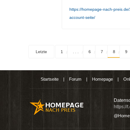
https://homepage-nach-preis.d
account-seite/
Letzte
1
. . .
6
7
8
9
Startseite
|
Forum
|
Homepage
|
Onl
n digitalen Produkten wie Ebooks & DVDs.…
Datensc
https://
@Homep