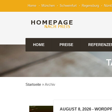
Home
München
Schweinfurt
Regensburg
Nürn
HOME
PREISE
REFERENZE
T
Startseite
»
Archiv
AUGUST 8, 2026
- WORDPR