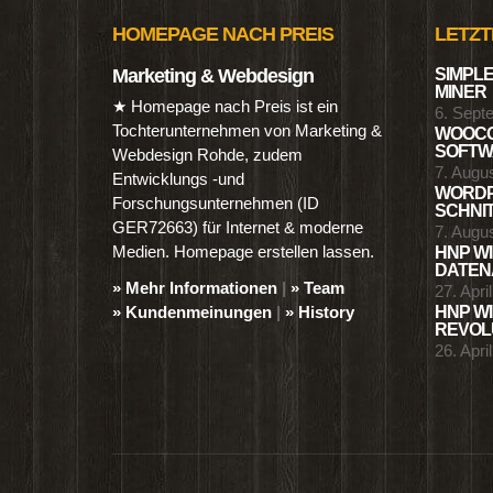
HOMEPAGE NACH PREIS
LETZT
Marketing & Webdesign
SIMPLE
MINER
★ Homepage nach Preis ist ein
6. Sept
Tochterunternehmen von Marketing &
WOOCO
SOFTWA
Webdesign Rohde, zudem
7. Augu
Entwicklungs -und
WORDP
Forschungsunternehmen (ID
SCHNIT
GER72663) für Internet & moderne
7. Augu
Medien. Homepage erstellen lassen.
HNP WI
DATENA
» Mehr Informationen
|
» Team
27. Apri
» Kundenmeinungen
|
» History
HNP WI
REVOLU
26. Apri