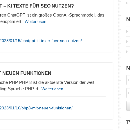
T – KI TEXTE FÜR SEO NUTZEN?
eren ChatGPT ist ein großes OpenAI-Sprachmodell, das
N
enoptimiert
...Weiterlesen
2023/01/15/chatgpt-ki-texte-fuer-seo-nutzen/
N
IT NEUEN FUNKTIONEN
he PHP PHP 8 ist die aktuellste Version der weit
ting-Sprache PHP, d
...Weiterlesen
/2023/01/16/php8-mit-neuen-funktionen/
T