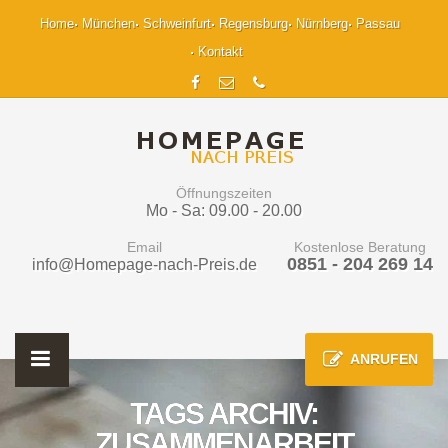
Home
München
Schweinfurt
Regensburg
Nürnberg
Passau
Kontakt
Öffnungszeiten
Mo - Sa: 09.00 - 20.00
Email
Kostenlose Beratung
0851 - 204 269 14
info@Homepage-nach-Preis.de
ANRUFEN
TAGS ARCHIV:
ZUSAMMENARBEIT