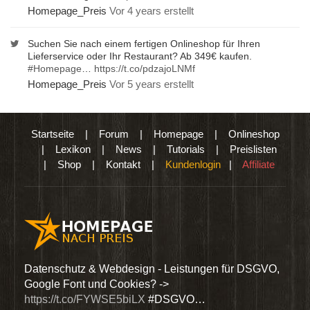
Homepage_Preis
Vor 4 years erstellt
Suchen Sie nach einem fertigen Onlineshop für Ihren
Lieferservice oder Ihr Restaurant? Ab 349€ kaufen.
#Homepage
…
https://t.co/pdzajoLNMf
Homepage_Preis
Vor 5 years erstellt
Startseite
|
Forum
|
Homepage
|
Onlineshop
|
Lexikon
|
News
|
Tutorials
|
Preislisten
|
Shop
|
Kontakt
|
Kundenlogin
|
Affiliate
den
Datenschutz & Webdesign - Leistungen für DSGVO,
Wir 
Google Font und Cookies? ->
Dien
https://t.co/FYWSE5biLX
#DSGVO…
@Hom