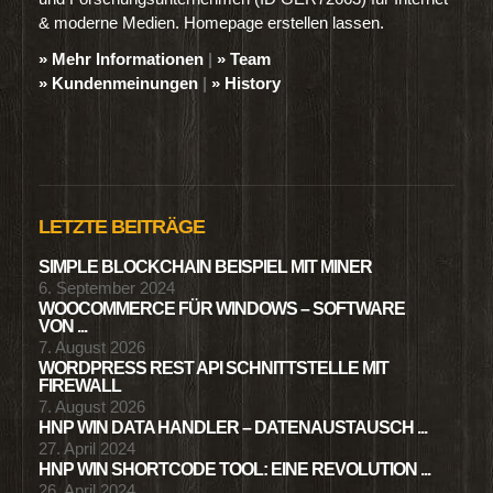
& moderne Medien. Homepage erstellen lassen.
» Mehr Informationen
|
» Team
» Kundenmeinungen
|
» History
LETZTE BEITRÄGE
SIMPLE BLOCKCHAIN BEISPIEL MIT MINER
6. September 2024
WOOCOMMERCE FÜR WINDOWS – SOFTWARE
VON ...
7. August 2026
WORDPRESS REST API SCHNITTSTELLE MIT
FIREWALL
7. August 2026
HNP WIN DATA HANDLER – DATENAUSTAUSCH ...
27. April 2024
HNP WIN SHORTCODE TOOL: EINE REVOLUTION ...
26. April 2024