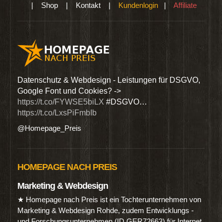
|
Shop
|
Kontakt
|
Kundenlogin
|
Affiliate
den
Datenschutz & Webdesign - Leistungen für DSGVO,
Wir 
Google Font und Cookies? ->
Dien
https://t.co/FYWSE5biLX
#DSGVO…
@Hom
https://t.co/LxsPiFmbIb
@Homepage_Preis
HOMEPAGE NACH PREIS
Marketing & Webdesign
★ Homepage nach Preis ist ein Tochterunternehmen von
Marketing & Webdesign Rohde, zudem Entwicklungs -
und Forschungsunternehmen (ID GER72663) für Internet