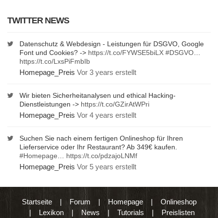
TWITTER NEWS
Datenschutz & Webdesign - Leistungen für DSGVO, Google
Font und Cookies? ->
https://t.co/FYWSE5biLX
#DSGVO
…
https://t.co/LxsPiFmbIb
Homepage_Preis
Vor 3 years erstellt
Wir bieten Sicherheitanalysen und ethical Hacking-
Dienstleistungen ->
https://t.co/GZirAtWPri
Homepage_Preis
Vor 4 years erstellt
Suchen Sie nach einem fertigen Onlineshop für Ihren
Lieferservice oder Ihr Restaurant? Ab 349€ kaufen.
#Homepage
…
https://t.co/pdzajoLNMf
Homepage_Preis
Vor 5 years erstellt
Startseite
|
Forum
|
Homepage
|
Onlineshop
|
Lexikon
|
News
|
Tutorials
|
Preislisten