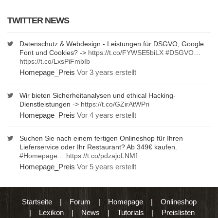
TWITTER NEWS
Datenschutz & Webdesign - Leistungen für DSGVO, Google
Font und Cookies? ->
https://t.co/FYWSE5biLX
#DSGVO
…
https://t.co/LxsPiFmbIb
Homepage_Preis
Vor 3 years erstellt
Wir bieten Sicherheitanalysen und ethical Hacking-
Dienstleistungen ->
https://t.co/GZirAtWPri
Homepage_Preis
Vor 4 years erstellt
Suchen Sie nach einem fertigen Onlineshop für Ihren
Lieferservice oder Ihr Restaurant? Ab 349€ kaufen.
#Homepage
…
https://t.co/pdzajoLNMf
Homepage_Preis
Vor 5 years erstellt
Startseite
|
Forum
|
Homepage
|
Onlineshop
|
Lexikon
|
News
|
Tutorials
|
Preislisten