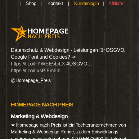
|
Shop
|
Kontakt
|
Kundenlogin
|
Affiliate
den
Datenschutz & Webdesign - Leistungen für DSGVO,
Wir 
Google Font und Cookies? ->
Dien
https://t.co/FYWSE5biLX
#DSGVO…
@Hom
https://t.co/LxsPiFmbIb
@Homepage_Preis
HOMEPAGE NACH PREIS
Marketing & Webdesign
★ Homepage nach Preis ist ein Tochterunternehmen von
Marketing & Webdesign Rohde, zudem Entwicklungs -
und Forschungsunternehmen (ID GER72663) für Internet