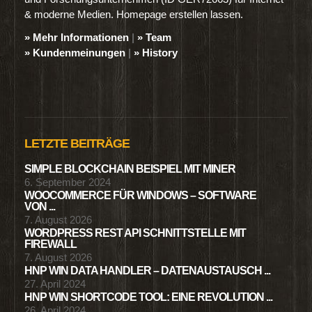
& moderne Medien. Homepage erstellen lassen.
» Mehr Informationen
|
» Team
» Kundenmeinungen
|
» History
LETZTE BEITRÄGE
SIMPLE BLOCKCHAIN BEISPIEL MIT MINER
6. September 2024
WOOCOMMERCE FÜR WINDOWS – SOFTWARE
VON ...
7. August 2026
WORDPRESS REST API SCHNITTSTELLE MIT
FIREWALL
7. August 2026
HNP WIN DATA HANDLER – DATENAUSTAUSCH ...
27. April 2024
HNP WIN SHORTCODE TOOL: EINE REVOLUTION ...
26. April 2024