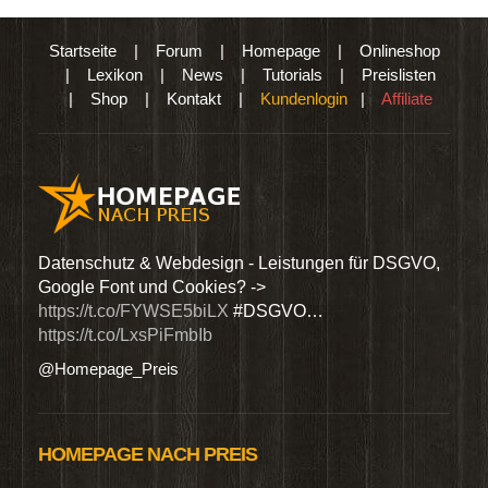
Startseite
|
Forum
|
Homepage
|
Onlineshop
|
Lexikon
|
News
|
Tutorials
|
Preislisten
|
Shop
|
Kontakt
|
Kundenlogin
|
Affiliate
den
Datenschutz & Webdesign - Leistungen für DSGVO,
Wir 
Google Font und Cookies? ->
Dien
https://t.co/FYWSE5biLX
#DSGVO…
@Hom
https://t.co/LxsPiFmbIb
@Homepage_Preis
HOMEPAGE NACH PREIS