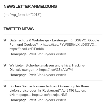
NEWSLETTER ANMELDUNG
[mc4wp_form id=”2013″]
TWITTER NEWS
Datenschutz & Webdesign - Leistungen für DSGVO, Google
Font und Cookies? ->
https://t.co/FYWSE5biLX
#DSGVO
…
https://t.co/LxsPiFmbIb
Homepage_Preis
Vor 3 years erstellt
Wir bieten Sicherheitanalysen und ethical Hacking-
Dienstleistungen ->
https://t.co/GZirAtWPri
Homepage_Preis
Vor 4 years erstellt
Suchen Sie nach einem fertigen Onlineshop für Ihren
Lieferservice oder Ihr Restaurant? Ab 349€ kaufen.
#Homepage
…
https://t.co/pdzajoLNMf
Homepage_Preis
Vor 5 years erstellt