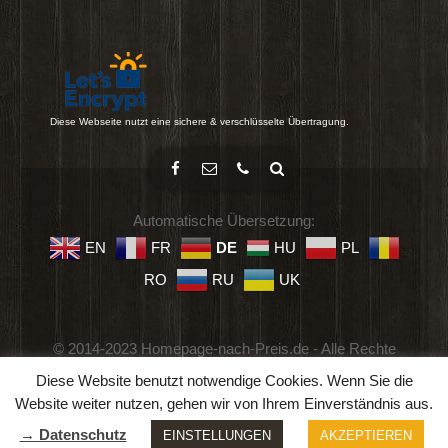
Diese Webseite nutzt eine sichere & verschlüsselte Übertragung.
Automatische Übersetzung:
EN
FR
DE
HU
PL
RO
RU
UK
© 2014-2023 Homepage-nach-Preis.de - Alle Rechte
vorbehalten.
Diese Website benutzt notwendige Cookies. Wenn Sie die
Impressum
-
Datenschutz
-
Geschäftsbedingungen
Website weiter nutzen, gehen wir von Ihrem Einverständnis aus.
→ Datenschutz
EINSTELLUNGEN
AKZEPTIEREN