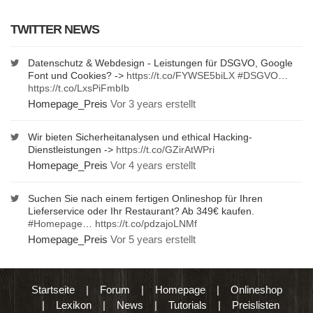
TWITTER NEWS
Datenschutz & Webdesign - Leistungen für DSGVO, Google
Font und Cookies? ->
https://t.co/FYWSE5biLX
#DSGVO
…
https://t.co/LxsPiFmbIb
Homepage_Preis
Vor 3 years erstellt
Wir bieten Sicherheitanalysen und ethical Hacking-
Dienstleistungen ->
https://t.co/GZirAtWPri
Homepage_Preis
Vor 4 years erstellt
Suchen Sie nach einem fertigen Onlineshop für Ihren
Lieferservice oder Ihr Restaurant? Ab 349€ kaufen.
#Homepage
…
https://t.co/pdzajoLNMf
Homepage_Preis
Vor 5 years erstellt
Startseite
|
Forum
|
Homepage
|
Onlineshop
|
Lexikon
|
News
|
Tutorials
|
Preislisten