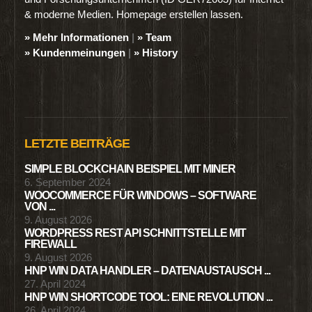
& moderne Medien. Homepage erstellen lassen.
» Mehr Informationen
|
» Team
» Kundenmeinungen
|
» History
LETZTE BEITRÄGE
SIMPLE BLOCKCHAIN BEISPIEL MIT MINER
6. September 2024
WOOCOMMERCE FÜR WINDOWS – SOFTWARE
VON ...
9. August 2026
WORDPRESS REST API SCHNITTSTELLE MIT
FIREWALL
9. August 2026
HNP WIN DATA HANDLER – DATENAUSTAUSCH ...
27. April 2024
HNP WIN SHORTCODE TOOL: EINE REVOLUTION ...
26. April 2024