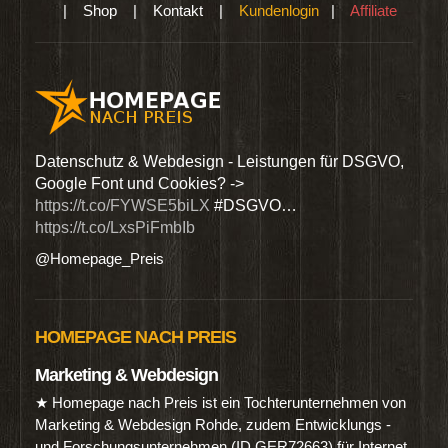
|
Shop
|
Kontakt
|
Kundenlogin
|
Affiliate
den
Datenschutz & Webdesign - Leistungen für DSGVO,
Wir 
Google Font und Cookies? ->
Dien
https://t.co/FYWSE5biLX
#DSGVO…
@Hom
https://t.co/LxsPiFmbIb
@Homepage_Preis
HOMEPAGE NACH PREIS
Marketing & Webdesign
★ Homepage nach Preis ist ein Tochterunternehmen von
Marketing & Webdesign Rohde, zudem Entwicklungs -
und Forschungsunternehmen (ID GER72663) für Internet