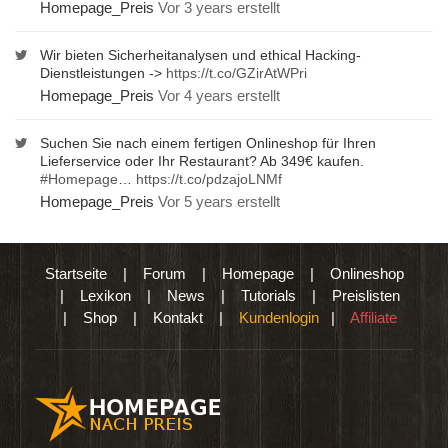
Homepage_Preis
Vor 3 years erstellt
Wir bieten Sicherheitanalysen und ethical Hacking-
Dienstleistungen ->
https://t.co/GZirAtWPri
Homepage_Preis
Vor 4 years erstellt
Suchen Sie nach einem fertigen Onlineshop für Ihren
Lieferservice oder Ihr Restaurant? Ab 349€ kaufen.
#Homepage
…
https://t.co/pdzajoLNMf
Homepage_Preis
Vor 5 years erstellt
Startseite
|
Forum
|
Homepage
|
Onlineshop
|
Lexikon
|
News
|
Tutorials
|
Preislisten
|
Shop
|
Kontakt
|
Kundenlogin
|
Affiliate