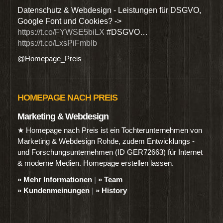
den
Datenschutz & Webdesign - Leistungen für DSGVO,
Wir 
Google Font und Cookies? ->
Dien
https://t.co/FYWSE5biLX
#DSGVO…
@Hom
https://t.co/LxsPiFmbIb
@Homepage_Preis
HOMEPAGE NACH PREIS
Marketing & Webdesign
★ Homepage nach Preis ist ein Tochterunternehmen von
Marketing & Webdesign Rohde, zudem Entwicklungs -
und Forschungsunternehmen (ID GER72663) für Internet
& moderne Medien. Homepage erstellen lassen.
» Mehr Informationen
|
» Team
» Kundenmeinungen
|
» History