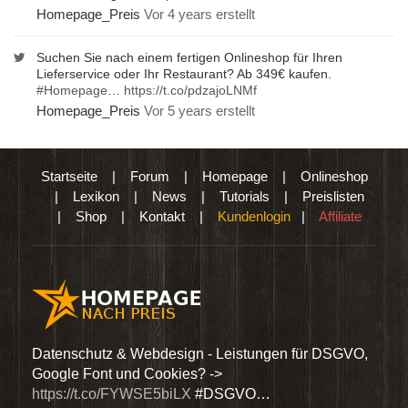
Homepage_Preis
Vor 4 years erstellt
Suchen Sie nach einem fertigen Onlineshop für Ihren
Lieferservice oder Ihr Restaurant? Ab 349€ kaufen.
#Homepage
…
https://t.co/pdzajoLNMf
Homepage_Preis
Vor 5 years erstellt
Startseite
|
Forum
|
Homepage
|
Onlineshop
|
Lexikon
|
News
|
Tutorials
|
Preislisten
|
Shop
|
Kontakt
|
Kundenlogin
|
Affiliate
den
Datenschutz & Webdesign - Leistungen für DSGVO,
Wir 
Google Font und Cookies? ->
Dien
https://t.co/FYWSE5biLX
#DSGVO…
@Hom