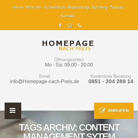
Home
München
Schweinfurt
Regensburg
Nürnberg
Passau
Kontakt
Öffnungszeiten
Mo - Sa: 09.00 - 20.00
Email
Kostenlose Beratung
0851 - 204 269 14
info@Homepage-nach-Preis.de
ANRUFEN
TAGS ARCHIV: CONTENT
MANAGEMENT SYTEM