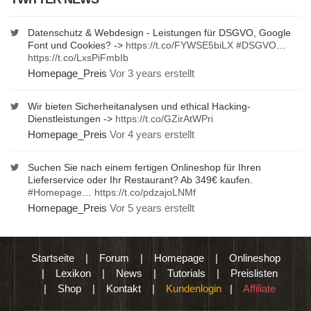
Datenschutz & Webdesign - Leistungen für DSGVO, Google
Font und Cookies? ->
https://t.co/FYWSE5biLX
#DSGVO
…
https://t.co/LxsPiFmbIb
Homepage_Preis
Vor 3 years erstellt
Wir bieten Sicherheitanalysen und ethical Hacking-
Dienstleistungen ->
https://t.co/GZirAtWPri
Homepage_Preis
Vor 4 years erstellt
Suchen Sie nach einem fertigen Onlineshop für Ihren
Lieferservice oder Ihr Restaurant? Ab 349€ kaufen.
#Homepage
…
https://t.co/pdzajoLNMf
Homepage_Preis
Vor 5 years erstellt
Startseite
|
Forum
|
Homepage
|
Onlineshop
|
Lexikon
|
News
|
Tutorials
|
Preislisten
|
Shop
|
Kontakt
|
Kundenlogin
|
Affiliate