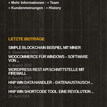
» Mehr Informationen
|
» Team
» Kundenmeinungen
|
» History
LETZTE BEITRÄGE
SIMPLE BLOCKCHAIN BEISPIEL MIT MINER
6. September 2024
WOOCOMMERCE FÜR WINDOWS – SOFTWARE
VON ...
6. August 2026
WORDPRESS REST API SCHNITTSTELLE MIT
FIREWALL
6. August 2026
HNP WIN DATA HANDLER – DATENAUSTAUSCH ...
27. April 2024
HNP WIN SHORTCODE TOOL: EINE REVOLUTION ...
26. April 2024