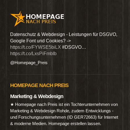
den
Datenschutz & Webdesign - Leistungen für DSGVO,
Wir 
Google Font und Cookies? ->
Dien
https://t.co/FYWSE5biLX
#DSGVO…
@Hom
https://t.co/LxsPiFmbIb
@Homepage_Preis
HOMEPAGE NACH PREIS
Marketing & Webdesign
★ Homepage nach Preis ist ein Tochterunternehmen von
Marketing & Webdesign Rohde, zudem Entwicklungs -
und Forschungsunternehmen (ID GER72663) für Internet
& moderne Medien. Homepage erstellen lassen.