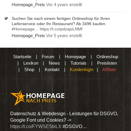
Homepage_Preis
Vor 4 years erstellt
Suchen Sie nach einem fertigen Onlineshop für Ihren
Lieferservice oder Ihr Restaurant? Ab 349€ kaufen.
#Homepage
…
https://t.co/pdzajoLNMf
Homepage_Preis
Vor 5 years erstellt
Startseite
|
Forum
|
Homepage
|
Onlineshop
|
Lexikon
|
News
|
Tutorials
|
Preislisten
|
Shop
|
Kontakt
|
Kundenlogin
|
Affiliate
den
Datenschutz & Webdesign - Leistungen für DSGVO,
Wir 
Google Font und Cookies? ->
Dien
https://t.co/FYWSE5biLX
#DSGVO…
@Hom