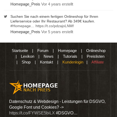
Homepage_Preis
Vor 4 years erstellt
Suchen Sie nach einem fertigen Onlineshop für Ihren
Lieferservice oder Ihr Restaurant? Ab 349€ kaufen.
#Homepage
…
https://t.co/pdzajoLNMf
Homepage_Preis
Vor 5 years erstellt
Startseite
|
Forum
|
Homepage
|
Onlineshop
|
Lexikon
|
News
|
Tutorials
|
Preislisten
|
Shop
|
Kontakt
|
Kundenlogin
|
Affiliate
den
Datenschutz & Webdesign - Leistungen für DSGVO,
Wir 
Google Font und Cookies? ->
Dien
https://t.co/FYWSE5biLX
#DSGVO…
@Hom