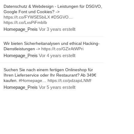
Datenschutz & Webdesign - Leistungen für DSGVO,
Google Font und Cookies? ->
https://t.co/FYWSE5biLX
#DSGVO
…
https://t.co/LxsPiFmbIb
Homepage_Preis
Vor 3 years erstellt
Wir bieten Sicherheitanalysen und ethical Hacking-
Dienstleistungen ->
https://t.co/GZirAtWPri
Homepage_Preis
Vor 4 years erstellt
Suchen Sie nach einem fertigen Onlineshop für
Ihren Lieferservice oder Ihr Restaurant? Ab 349€
kaufen.
#Homepage
…
https://t.co/pdzajoLNMf
Homepage_Preis
Vor 5 years erstellt