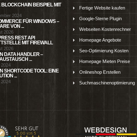
 BLOCKCHAIN BEISPIEL MIT
Fertige Website kaufen
ember 2024
Google-Sterne Plugin
MMERCE FÜR WINDOWS –
RE VON ...
Webseiten Kostenrechner
st 2026
RESS REST API
Homepage Angebote
TSTELLE MIT FIREWALL
st 2026
Seo-Optimierung Kosten
N DATA HANDLER –
USTAUSCH ...
Homepage Mieten Preise
l 2024
N SHORTCODE TOOL: EINE
Onlineshop Erstellen
TION ...
l 2024
Suchmaschinenoptimierung