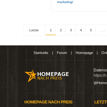
marketing/
Letzte
1
2
3
4
5
. . .
Startseite
|
Forum
|
Homepage
|
Onl
n digitalen Produkten wie Ebooks & DVDs.…
Datensc
https://
@Homep
HOMEPAGE NACH PREIS
LETZT