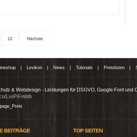
12
Nächste
ineshop
|
Lexikon
|
News
|
Tutorials
|
Preislisten
|
hutz & Webdesign - Leistungen für DSGVO, Google Font und 
t.co/LxsPiFmbIb
age_Preis
E BEITRÄGE
TOP SEITEN