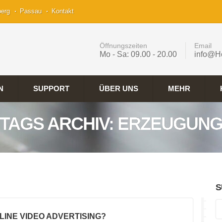
berg
Passau
Kontakt
Öffnungszeiten
Email
Mo - Sa: 09.00 - 20.00
info@H
N
SUPPORT
ÜBER UNS
MEHR
TAGS ARCHIV: ERZEUGUN
S
NLINE VIDEO ADVERTISING?