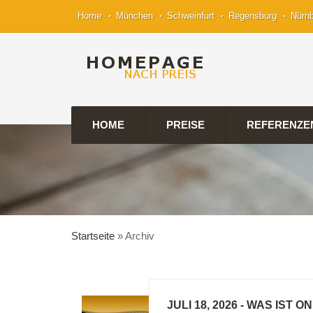
Home
München
Schweinfurt
Regensburg
Nürn
HOME
PREISE
REFERENZE
Startseite
»
Archiv
JULI 18, 2026
- WAS IST O