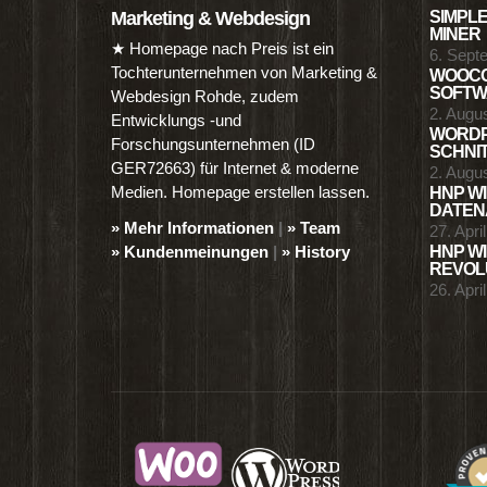
Marketing & Webdesign
SIMPLE
MINER
★ Homepage nach Preis ist ein
6. Sept
Tochterunternehmen von Marketing &
WOOCO
SOFTWA
Webdesign Rohde, zudem
2. Augu
Entwicklungs -und
WORDP
Forschungsunternehmen (ID
SCHNIT
GER72663) für Internet & moderne
2. Augu
Medien. Homepage erstellen lassen.
HNP WI
DATENA
» Mehr Informationen
|
» Team
27. Apri
» Kundenmeinungen
|
» History
HNP WI
REVOLU
26. Apri