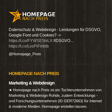
den
Datenschutz & Webdesign - Leistungen für DSGVO,
Wir 
Google Font und Cookies? ->
Dien
https://t.co/FYWSE5biLX
#DSGVO…
@Hom
https://t.co/LxsPiFmbIb
@Homepage_Preis
HOMEPAGE NACH PREIS
Marketing & Webdesign
★ Homepage nach Preis ist ein Tochterunternehmen von
Marketing & Webdesign Rohde, zudem Entwicklungs -
und Forschungsunternehmen (ID GER72663) für Internet
& moderne Medien. Homepage erstellen lassen.