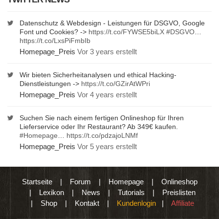
Datenschutz & Webdesign - Leistungen für DSGVO, Google
Font und Cookies? ->
https://t.co/FYWSE5biLX
#DSGVO
…
https://t.co/LxsPiFmbIb
Homepage_Preis
Vor 3 years erstellt
Wir bieten Sicherheitanalysen und ethical Hacking-
Dienstleistungen ->
https://t.co/GZirAtWPri
Homepage_Preis
Vor 4 years erstellt
Suchen Sie nach einem fertigen Onlineshop für Ihren
Lieferservice oder Ihr Restaurant? Ab 349€ kaufen.
#Homepage
…
https://t.co/pdzajoLNMf
Homepage_Preis
Vor 5 years erstellt
Startseite
|
Forum
|
Homepage
|
Onlineshop
|
Lexikon
|
News
|
Tutorials
|
Preislisten
|
Shop
|
Kontakt
|
Kundenlogin
|
Affiliate