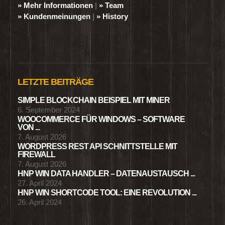
» Mehr Informationen
|
» Team
» Kundenmeinungen
|
» History
LETZTE BEITRÄGE
SIMPLE BLOCKCHAIN BEISPIEL MIT MINER
6. September 2024
WOOCOMMERCE FÜR WINDOWS – SOFTWARE
VON ...
7. August 2026
WORDPRESS REST API SCHNITTSTELLE MIT
FIREWALL
7. August 2026
HNP WIN DATA HANDLER – DATENAUSTAUSCH ...
27. April 2024
HNP WIN SHORTCODE TOOL: EINE REVOLUTION ...
26. April 2024