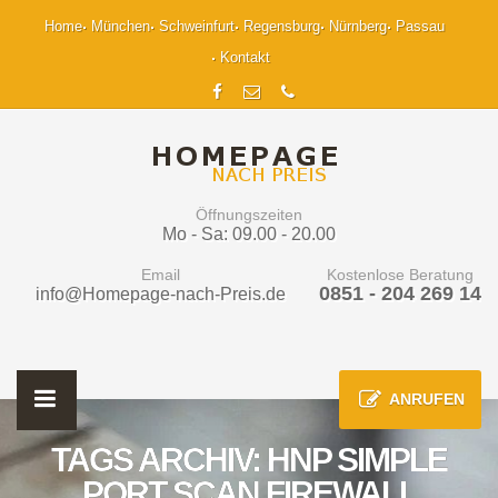
Home
München
Schweinfurt
Regensburg
Nürnberg
Passau
Kontakt
Öffnungszeiten
Mo - Sa: 09.00 - 20.00
Email
Kostenlose Beratung
0851 - 204 269 14
info@Homepage-nach-Preis.de
ANRUFEN
TAGS ARCHIV: HNP SIMPLE
PORT SCAN FIREWALL