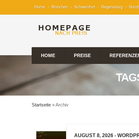
Home
München
Schweinfurt
Regensburg
Nürn
HOME
PREISE
REFERENZE
TAG
Startseite
»
Archiv
AUGUST 8, 2026
- WORDPR