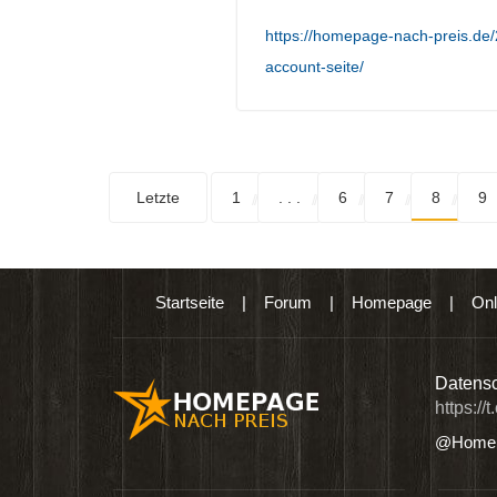
https://homepage-nach-preis.d
account-seite/
Letzte
1
. . .
6
7
8
9
Startseite
|
Forum
|
Homepage
|
Onl
n digitalen Produkten wie Ebooks & DVDs.…
Datensc
https://
@Homep