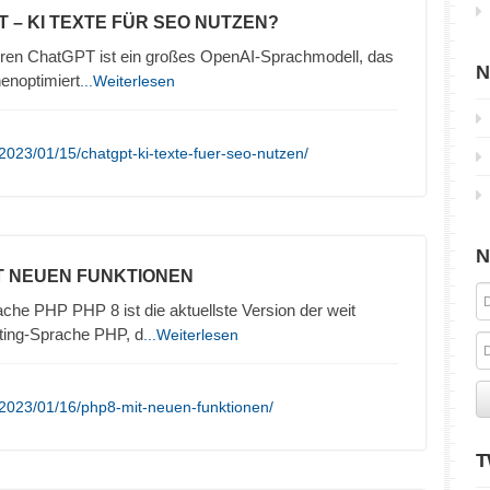
T – KI TEXTE FÜR SEO NUTZEN?
eren ChatGPT ist ein großes OpenAI-Sprachmodell, das
N
enoptimiert
...Weiterlesen
2023/01/15/chatgpt-ki-texte-fuer-seo-nutzen/
N
IT NEUEN FUNKTIONEN
he PHP PHP 8 ist die aktuellste Version der weit
ting-Sprache PHP, d
...Weiterlesen
/2023/01/16/php8-mit-neuen-funktionen/
T