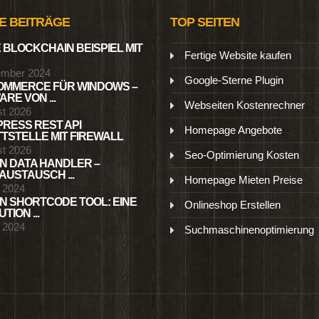
E BEITRÄGE
TOP SEITEN
 BLOCKCHAIN BEISPIEL MIT
Fertige Website kaufen
ember 2024
Google-Sterne Plugin
MMERCE FÜR WINDOWS –
RE VON ...
Webseiten Kostenrechner
st 2026
RESS REST API
Homepage Angebote
TSTELLE MIT FIREWALL
st 2026
Seo-Optimierung Kosten
N DATA HANDLER –
USTAUSCH ...
Homepage Mieten Preise
l 2024
N SHORTCODE TOOL: EINE
Onlineshop Erstellen
TION ...
l 2024
Suchmaschinenoptimierung