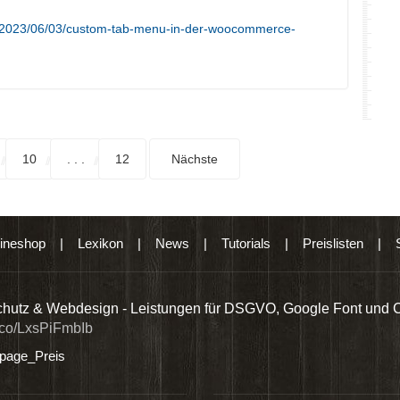
e/2023/06/03/custom-tab-menu-in-der-woocommerce-
10
. . .
12
Nächste
ineshop
|
Lexikon
|
News
|
Tutorials
|
Preislisten
|
hutz & Webdesign - Leistungen für DSGVO, Google Font und 
t.co/LxsPiFmbIb
age_Preis