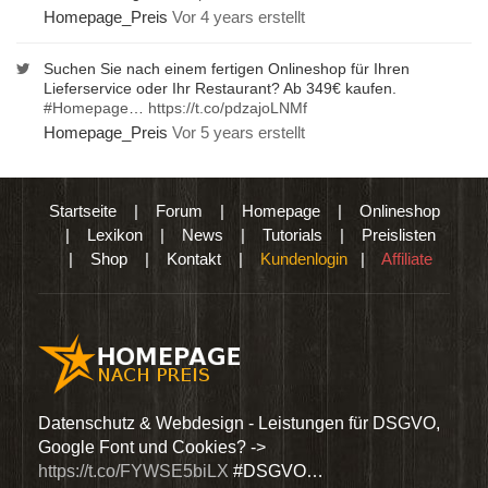
Homepage_Preis
Vor 4 years erstellt
Suchen Sie nach einem fertigen Onlineshop für Ihren
Lieferservice oder Ihr Restaurant? Ab 349€ kaufen.
#Homepage
…
https://t.co/pdzajoLNMf
Homepage_Preis
Vor 5 years erstellt
Startseite
|
Forum
|
Homepage
|
Onlineshop
|
Lexikon
|
News
|
Tutorials
|
Preislisten
|
Shop
|
Kontakt
|
Kundenlogin
|
Affiliate
den
Datenschutz & Webdesign - Leistungen für DSGVO,
Wir 
Google Font und Cookies? ->
Dien
https://t.co/FYWSE5biLX
#DSGVO…
@Hom