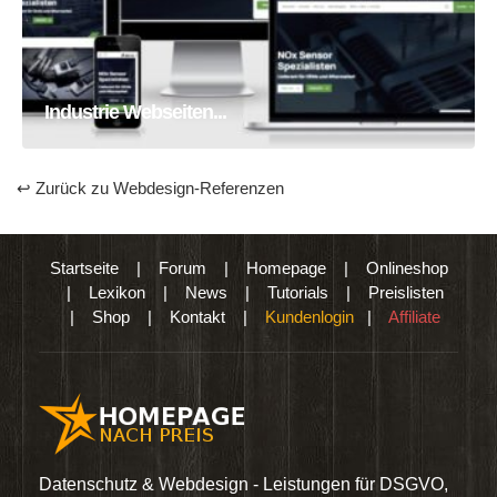
Industrie Webseiten Erstellung
Homepage
Webseite
Industrie Webseiten...
↩ Zurück zu Webdesign-Referenzen
Startseite
|
Forum
|
Homepage
|
Onlineshop
|
Lexikon
|
News
|
Tutorials
|
Preislisten
|
Shop
|
Kontakt
|
Kundenlogin
|
Affiliate
den
Datenschutz & Webdesign - Leistungen für DSGVO,
Wir 