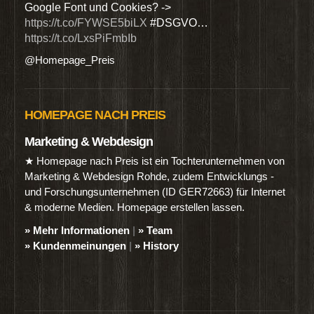
Google Font und Cookies? ->
Dien
https://t.co/FYWSE5biLX
#DSGVO…
@Hom
https://t.co/LxsPiFmbIb
@Homepage_Preis
HOMEPAGE NACH PREIS
Marketing & Webdesign
★ Homepage nach Preis ist ein Tochterunternehmen von
Marketing & Webdesign Rohde, zudem Entwicklungs -
und Forschungsunternehmen (ID GER72663) für Internet
& moderne Medien. Homepage erstellen lassen.
» Mehr Informationen
|
» Team
» Kundenmeinungen
|
» History