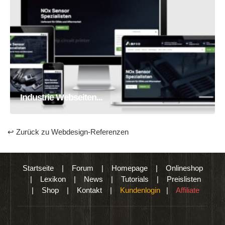
Industrie Webseiten Erstellung
Homepage
Webseite
Industrie Webseiten...
↩ Zurück zu Webdesign-Referenzen
Startseite
|
Forum
|
Homepage
|
Onlineshop
|
Lexikon
|
News
|
Tutorials
|
Preislisten
|
Shop
|
Kontakt
|
Kundenlogin
|
Affiliate