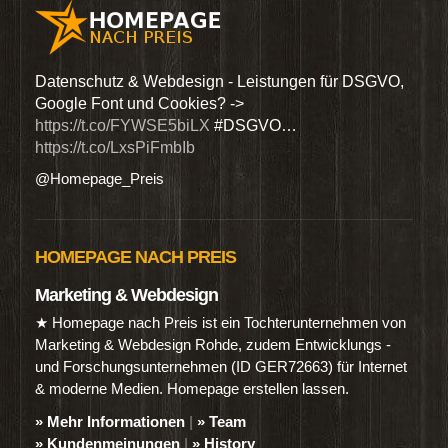
den
Datenschutz & Webdesign - Leistungen für DSGVO,
Wir 
Google Font und Cookies? ->
Dien
https://t.co/FYWSE5biLX
#DSGVO…
@Hom
https://t.co/LxsPiFmbIb
@Homepage_Preis
HOMEPAGE NACH PREIS
Marketing & Webdesign
★ Homepage nach Preis ist ein Tochterunternehmen von
Marketing & Webdesign Rohde, zudem Entwicklungs -
und Forschungsunternehmen (ID GER72663) für Internet
& moderne Medien. Homepage erstellen lassen.
» Mehr Informationen
|
» Team
» Kundenmeinungen
|
» History