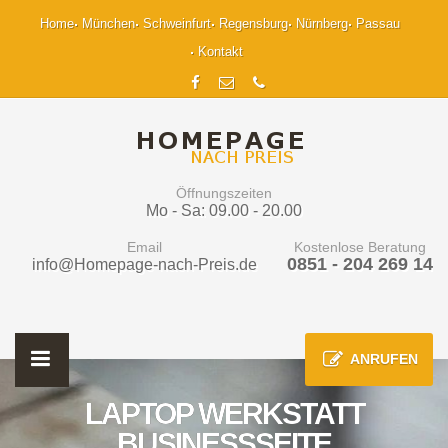
Home
München
Schweinfurt
Regensburg
Nürnberg
Passau
Kontakt
Öffnungszeiten
Mo - Sa: 09.00 - 20.00
Email
Kostenlose Beratung
0851 - 204 269 14
info@Homepage-nach-Preis.de
ANRUFEN
LAPTOP WERKSTATT
BUSINESSSEITE