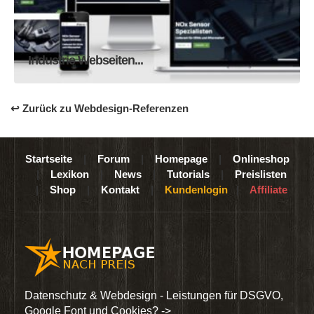
Homepage
Webseite
Industrie Webseiten...
↩ Zurück zu Webdesign-Referenzen
Startseite
|
Forum
|
Homepage
|
Onlineshop
|
Lexikon
|
News
|
Tutorials
|
Preislisten
|
Shop
|
Kontakt
|
Kundenlogin
|
Affiliate
den
Datenschutz & Webdesign - Leistungen für DSGVO,
Wir 
Google Font und Cookies? ->
Dien