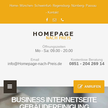
Home
München
Schweinfurt
Regensburg
Nürnberg
Passau
Kontakt
Öffnungszeiten
Mo - Sa: 09.00 - 20.00
Email
Kostenlose Beratung
0851 - 204 269 14
info@Homepage-nach-Preis.de
ANRUFEN
BUSINESS INTERNETSEITE
GEBÄUDEREINIGUNG