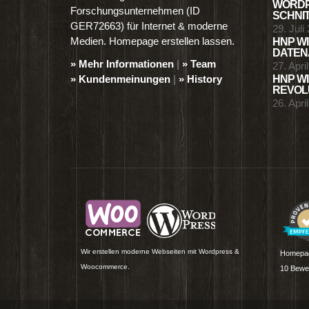
WORDP
Forschungsunternehmen (ID
SCHNIT
GER72663) für Internet & moderne
29. Juli
Medien. Homepage erstellen lassen.
HNP WI
DATENA
» Mehr Informationen
|
» Team
27. Apri
» Kundenmeinungen
|
» History
HNP WI
REVOLU
26. Apri
Wir erstellen moderne Webseiten mit Wordpress &
Homepag
Woocommerce.
10
Bewer