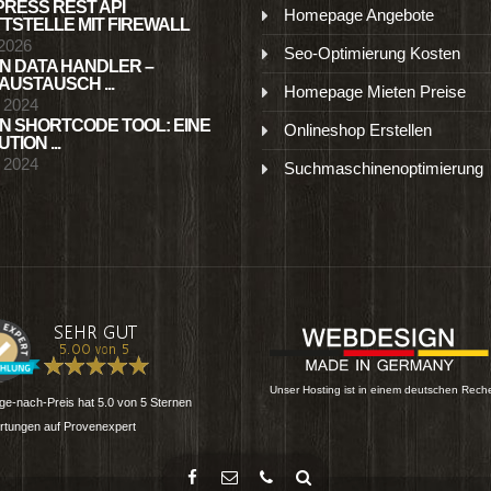
RESS REST API
Homepage Angebote
TSTELLE MIT FIREWALL
 2026
Seo-Optimierung Kosten
N DATA HANDLER –
USTAUSCH ...
Homepage Mieten Preise
l 2024
N SHORTCODE TOOL: EINE
Onlineshop Erstellen
TION ...
l 2024
Suchmaschinenoptimierung
Unser Hosting ist in einem deutschen Rech
e-nach-Preis
hat
5.0
von
5
Sternen
tungen auf Provenexpert