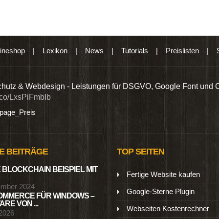
ineshop
|
Lexikon
|
News
|
Tutorials
|
Preislisten
|
hutz & Webdesign - Leistungen für DSGVO, Google Font und 
t.co/LxsPiFmbIb
age_Preis
E BEITRÄGE
TOP SEITEN
 BLOCKCHAIN BEISPIEL MIT
Fertige Website kaufen
ember 2024
Google-Sterne Plugin
MMERCE FÜR WINDOWS –
RE VON ...
Webseiten Kostenrechner
 2026