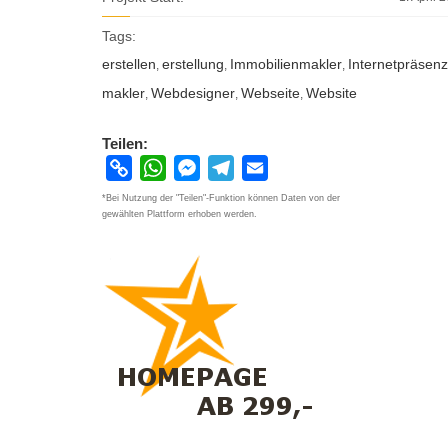
Tags:
erstellen
erstellung
Immobilienmakler
Internetpräsenz
,
,
,
makler
Webdesigner
Webseite
Website
,
,
,
Teilen:
Copy
WhatsApp
Messenger
Telegram
Email
Link
*Bei Nutzung der "Teilen"-Funktion können Daten von der
gewählten Plattform erhoben werden.