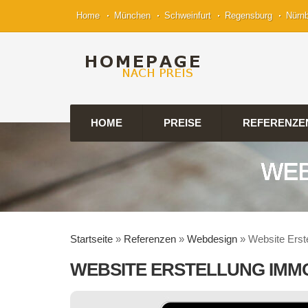
Home
München
Schweinfurt
Regensburg
Nürn
HOME
PREISE
REFERENZE
WEB
Startseite
»
Referenzen
»
Webdesign
»
Website Erst
WEBSITE ERSTELLUNG IMMO