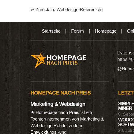
↩ Zurück zu Webdesign-Referenzen
Startseite
|
Forum
|
Homepage
|
Onl
n digitalen Produkten wie Ebooks & DVDs.…
Datensc
https://
@Homep
HOMEPAGE NACH PREIS
LETZT
Marketing & Webdesign
SIMPLE
MINER
★ Homepage nach Preis ist ein
6. Sept
Tochterunternehmen von Marketing &
WOOCO
SOFTWA
Webdesign Rohde, zudem
29. Juli
Entwicklungs -und