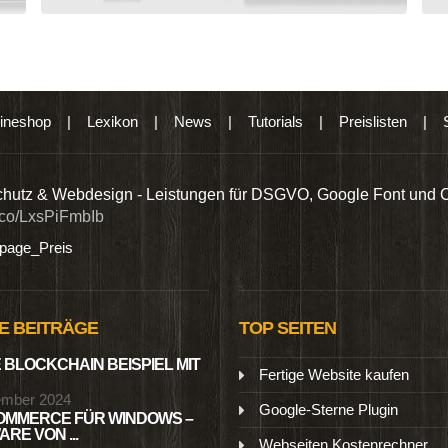
ineshop
|
Lexikon
|
News
|
Tutorials
|
Preislisten
|
hutz & Webdesign - Leistungen für DSGVO, Google Font und 
t.co/LxsPiFmbIb
age_Preis
E BEITRÄGE
TOP SEITEN
 BLOCKCHAIN BEISPIEL MIT
Fertige Website kaufen
ember 2024
Google-Sterne Plugin
MMERCE FÜR WINDOWS –
RE VON ...
Webseiten Kostenrechner