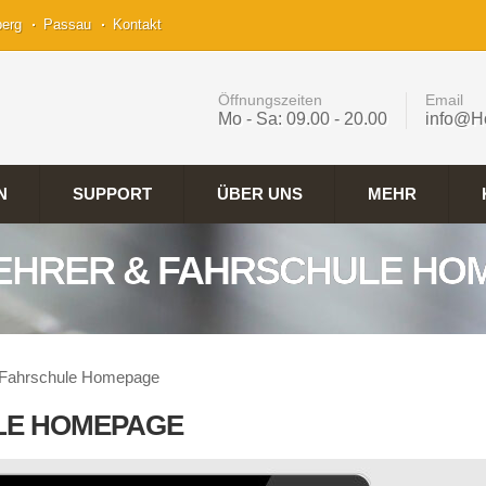
berg
Passau
Kontakt
Öffnungszeiten
Email
Mo - Sa: 09.00 - 20.00
info@H
N
SUPPORT
ÜBER UNS
MEHR
EHRER & FAHRSCHULE HO
& Fahrschule Homepage
LE HOMEPAGE