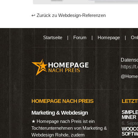
↩ Zurück zu Webdesign-Referenzen
Startseite
|
Forum
|
Homepage
|
Onl
n digitalen Produkten wie Ebooks & DVDs.…
Datensc
https://
@Homep
HOMEPAGE NACH PREIS
LETZT
Marketing & Webdesign
SIMPLE
MINER
★ Homepage nach Preis ist ein
6. Sept
Tochterunternehmen von Marketing &
WOOCO
SOFTWA
Webdesign Rohde, zudem