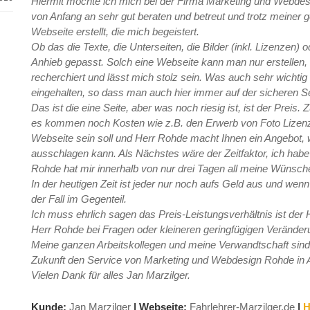
Hiermit möchte ich mich bei der Firma Marketing und Webdes
von Anfang an sehr gut beraten und betreut und trotz meiner 
Webseite erstellt, die mich begeistert.
Ob das die Texte, die Unterseiten, die Bilder (inkl. Lizenzen) 
Anhieb gepasst. Solch eine Webseite kann man nur erstellen,
recherchiert und lässt mich stolz sein. Was auch sehr wichti
eingehalten, so dass man auch hier immer auf der sicheren Sei
Das ist die eine Seite, aber was noch riesig ist, ist der Preis
es kommen noch Kosten wie z.B. den Erwerb von Foto Lizenze
Webseite sein soll und Herr Rohde macht Ihnen ein Angebot,
ausschlagen kann. Als Nächstes wäre der Zeitfaktor, ich hab
Rohde hat mir innerhalb von nur drei Tagen all meine Wünsche 
In der heutigen Zeit ist jeder nur noch aufs Geld aus und wenn 
der Fall im Gegenteil.
Ich muss ehrlich sagen das Preis-Leistungsverhältnis ist der 
Herr Rohde bei Fragen oder kleineren geringfügigen Verände
Meine ganzen Arbeitskollegen und meine Verwandtschaft sind 
Zukunft den Service von Marketing und Webdesign Rohde in
Vielen Dank für alles Jan Marzilger.
Kunde:
Jan Marzilger
|
Webseite:
Fahrlehrer-Marzilger.de
|