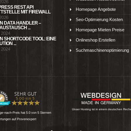
 2026
RESS REST API
Homepage Angebote
TSTELLE MIT FIREWALL
 2026
Seo-Optimierung Kosten
N DATA HANDLER –
USTAUSCH ...
Homepage Mieten Preise
l 2024
N SHORTCODE TOOL: EINE
Onlineshop Erstellen
TION ...
l 2024
Suchmaschinenoptimierung
Unser Hosting ist in einem deutschen Rech
e-nach-Preis
hat
5.0
von
5
Sternen
tungen auf Provenexpert