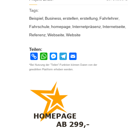
Tags:
Beispiel
Business
erstellen
erstellung
Fahrlehrer
,
,
,
,
,
Fahrschule
homepage
Internetpräsenz
Internetseite
,
,
,
,
Referenz
Webseite
Website
,
,
Teilen:
Copy
WhatsApp
Messenger
Telegram
Email
Link
*Bei Nutzung der "Teilen"-Funktion können Daten von der
gewählten Plattform erhoben werden.