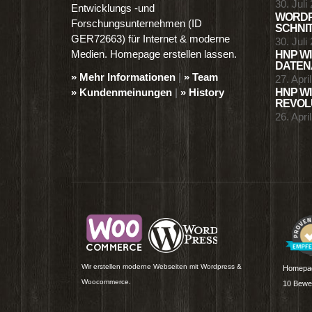
30. Juli
Entwicklungs -und
WORDP
Forschungsunternehmen (ID
SCHNIT
GER72663) für Internet & moderne
30. Juli
Medien. Homepage erstellen lassen.
HNP WI
DATENA
» Mehr Informationen
|
» Team
27. Apri
» Kundenmeinungen
|
» History
HNP WI
REVOLU
26. Apri
Wir erstellen moderne Webseiten mit Wordpress &
Homepag
Woocommerce.
10
Bewer