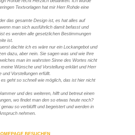
ign Rohde recht Herzlich bedanken. Ich wurde
geringen Textvorlagen hat mir Herr Rohde eine
oder das gesamte Design ist, es hat alles auf
 wenn man sich ausführlich damit befasst und
g ist es werden alle gesetzlichen Bestimmungen
te ist.
. Zuerst dachte ich es wäre nur ein Lockangebot und
n dazu, aber nein. Sie sagen was und wie Ihre
 welches man im wahrsten Sinne des Wortes nicht
e meine Wünsche und Vorstellung erklärt und Herr
und Vorstellungen erfüllt.
es geht so schnell wie möglich, das ist hier nicht
Hammer und des weiteren, hilft und betreut einen
rungen, wo findet man den so etwas heute noch?
genau so verblüfft und begeistert und werden in
 Anspruch nehmen.
HOMEPAGE BESUCHEN