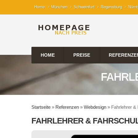
Home
München
Schweinfurt
Regensburg
Nürn
HOME
PREISE
REFERENZE
FAHRL
Startseite
»
Referenzen
»
Webdesign
»
Fahrlehrer 
FAHRLEHRER & FAHRSCHU